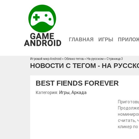
ГЛАВНАЯ
ИГРЫ
ПРИЛО
Игровой мир Android
»
Облако тегов
» На русском » Страница 3
НОВОСТИ С ТЕГОМ - НА РУССК
BEST FIENDS FOREVER
Категория:
,
Игры
Аркада
Приготовь
Продолжен
номиниров
считать, 
кликер по