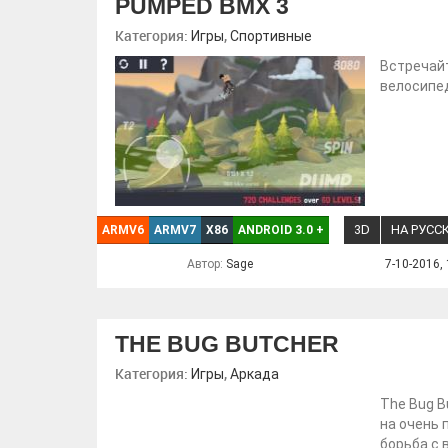
PUMPED BMX 3
Категория:
,
Игры
Спортивные
Встречайт
велосипед
3D
НА РУСС
ARMV6
ARMV7
X86
ANDROID 3.0
+
Автор:
Sage
7-10-2016, 
THE BUG BUTCHER
Категория:
,
Игры
Аркада
The Bug B
на очень 
борьба с 