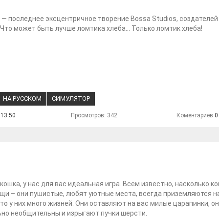
d — последнее эксцентричное творение Bossa Studios, создателей
. Что может быть лучше ломтика хлеба... Только ломтик хлеба!
НА РУССКОМ
СИМУЛЯТОР
 13:50
Просмотров: 342
Коментариев
0
 кошка, у нас для вас идеальная игра. Всем известно, насколько к
и – они пушистые, любят уютные места, всегда приземляются на
что у них много жизней. Они оставляют на вас милые царапинки, о
но необщительны и изрыгают пучки шерсти.