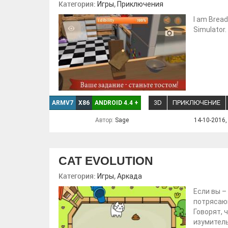
Категория:
,
Игры
Приключения
I am Brea
Simulator
3D
ПРИКЛЮЧЕНИЕ
ARMV7
X86
ANDROID 4.4
+
Автор:
Sage
14-10-2016,
CAT EVOLUTION
Категория:
,
Игры
Аркада
Если вы –
потрясающ
Говорят, 
изумитель