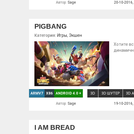
Автор:
Sage
20-10-2016,
PIGBANG
Категория:
,
Игры
Экшен
Хотите вс
динамично
3D
3D ШУТЕР
3D 
ARMV7
X86
ANDROID 4.0
+
Автор:
Sage
19-10-2016,
I AM BREAD