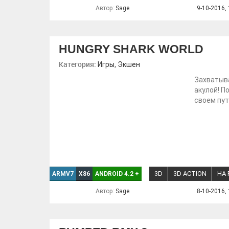
Автор:
Sage
9-10-2016, 
HUNGRY SHARK WORLD
Категория:
,
Игры
Экшен
Захватыв
акулой! П
своем пут
3D
3D ACTION
НА
ARMV7
X86
ANDROID 4.2
+
Автор:
Sage
8-10-2016, 