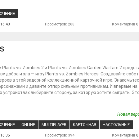
ЮЧЕНИЕ
 16:43
Просмотров: 268
Коментариев
0
ES
 Plants vs. Zombies 2 и Plants vs. Zombies Garden Warfare 2 предс
ву добра и зла — игру Plants vs. Zombies Heroes. Создавайте собс
ероев в этой задорной коллекционной карточной игре. Знакомьтес
рсонажами и давайте отпор сильным противникам. И впервые на
 устройствах выбирайте сторону, за которую хотите сыграть. Эт
Новая верс
ЮЧЕНИЕ
ONLINE
MULTIPLAYER
КАРТОЧНАЯ
НАСТОЛЬНЫЕ
 16:35
Просмотров: 394
Коментариев
0