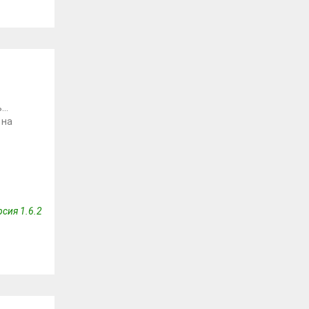
ь…
 на
сия 1.6.2