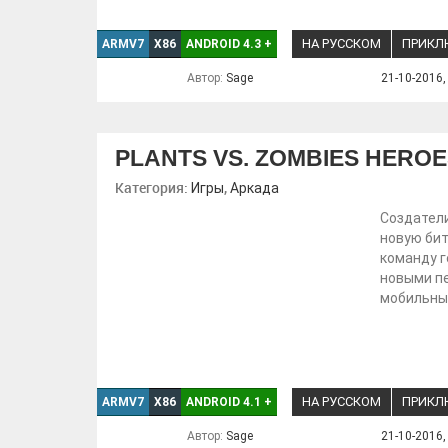
НА РУССКОМ
ПРИКЛ
ARMV7
X86
ANDROID 4.3
+
Автор:
Sage
21-10-2016,
PLANTS VS. ZOMBIES HERO
Категория:
,
Игры
Аркада
Создатели
новую бит
команду г
новыми пе
мобильных
НА РУССКОМ
ПРИКЛ
ARMV7
X86
ANDROID 4.1
+
Автор:
Sage
21-10-2016,