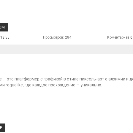
КОМ
 13:55
Просмотров: 284
Коментариев
0
e — это платформер с графикой в стиле пиксель-арт о алхимии и д
и roguelike, где каждое прохождение — уникально.
Р