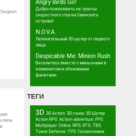
Angry Birds Go!
Добро пожаловать на трассы
 Surgeon
скоростного спуска Свинского
острова!
N.O.V.A.
Увлекательный 3D шутер от первого
лица.
Despicable Me: Minion Rush
Веселитесь вместе с миньонами в
знаменитом и обожаемом
фанатами
ТЕГИ
3D
,
3D Action
,
3D гонки
,
3D Шутер
,
ошки
Action RPG
,
Action-adventure
,
FPS
,
 лапы.
Multiplayer
,
Online
,
RPG
,
RTS
,
TBS
,
ни
Tower Defense
,
TPS
,
Головоломка
,