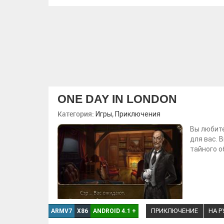
ONE DAY IN LONDON
Категория:
,
Игры
Приключения
Вы любите
для вас. 
тайного о
ПРИКЛЮЧЕНИЕ
НА 
ARMV7
X86
ANDROID 4.1
+