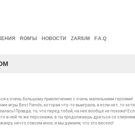
ЖЕНИЯ
ROM'Ы
НОВОСТИ
ZARIUM
F.A.Q
ОМ
ся к очень большому приключению с очень маленькими героями!
ие игры Best Fiends, которая что-то выиграла, а если нет, то хотя
алась! Правда, то, что перед тобой, на неё вообще не похоже! Есл
что в ней те же персонажи, а ты продолжаешь драться со слизнями
 жанру, нечто совсем иное, и мы думаем, что это весело!