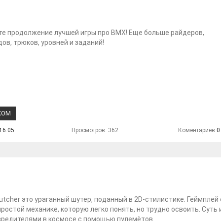
е продолжение лучшей игры про BMX! Еще больше райдеров,
ов, трюков, уровней и заданий!
КОМ
16:05
Просмотров: 362
Коментариев
0
utcher это ураганный шутер, поданный в 2D-стилистике. Геймплей
простой механике, которую легко понять, но трудно освоить. Суть 
вредителями в космосе с помощью пулемётов.