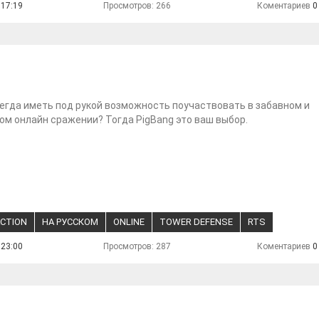
 17:19
Просмотров: 266
Коментариев
0
егда иметь под рукой возможность поучаствовать в забавном и
м онлайн сражении? Тогда PigBang это ваш выбор.
ACTION
НА РУССКОМ
ONLINE
TOWER DEFENSE
RTS
 23:00
Просмотров: 287
Коментариев
0