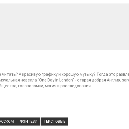
 читать? А красивую графику и хорошую музыку? Тогда это развл
Визуальная новелла "One Day in London" - старая добрая Англия, за
бщества, головоломки, магия и расследования.
РУССКОМ
ФЭНТЕЗИ
ТЕКСТОВЫЕ