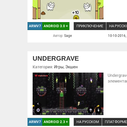
ПРИКЛЮЧЕНИЕ
НА РУСС
ARMV7
ANDROID 3.0
+
Автор:
Sage
10-10-2016,
UNDERGRAVE
Категория:
,
Игры
Экшен
Undergrav
элементам
НА РУССКОМ
ПЛАТФОРМЕ
ARMV7
ANDROID 2.3
+