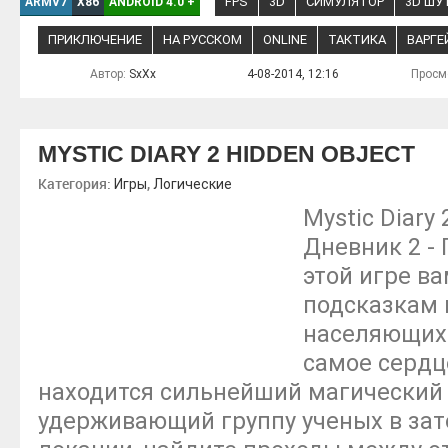
FPS
3D
СИМУЛЯТОР
3D ШУ
ARMV7
X86
ANDROID 4.0
+
ПРИКЛЮЧЕНИЕ
НА РУССКОМ
ONLINE
ТАКТИКА
ВАРГЕ
Автор:
SxXx
4-08-2014, 12:16
Просм
MYSTIC DIARY 2 HIDDEN OBJECT
Категория:
,
Игры
Логические
Mystic Diary 
Дневник 2 -
этой игре ва
подсказкам 
населяющих 
самое сердце
находится сильнейший магический 
удерживающий группу ученых в зат