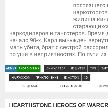
погрязшего 
наркоторгов
жилища кино
старающихся
наркодилеров и гангстеров. Время 
начало 90-х. Карл вынужден вернуть
мать убита, брат с сестрой рассорил
по уши в неприятностях. По пути из
СИМУЛЯТОР
3D ШУТЕР
TPS
ТАК
ARMV7
ANDROID 3.0
+
НА РУССКОМ
ПРИКЛЮЧЕНИЕ
3D ACTION
3D
Автор:
SxXx
2-01-2015, 20:38
Просмо
HEARTHSTONE HEROES OF WARC