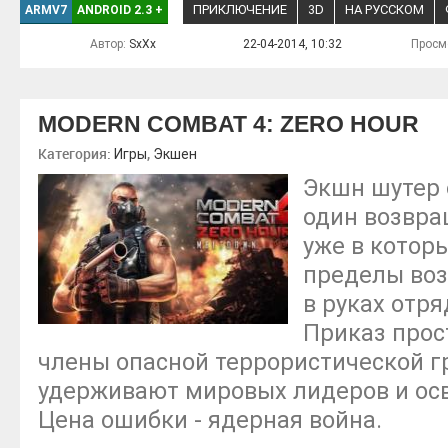
ПРИКЛЮЧЕНИЕ
3D
НА РУССКОМ
ARMV7
ANDROID 2.3
+
Автор:
SxXx
22-04-2014, 10:32
Просм
MODERN COMBAT 4: ZERO HOUR
Категория:
,
Игры
Экшен
Экшн шутер 
один возвра
уже в котор
пределы воз
в руках отря
Приказ прост
члены опасной террористической г
удерживают мировых лидеров и осв
Цена ошибки - ядерная война.