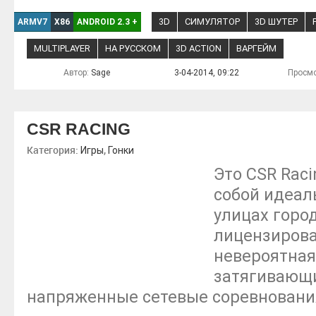
3D
СИМУЛЯТОР
3D ШУТЕР
ARMV7
X86
ANDROID 2.3
+
MULTIPLAYER
НА РУССКОМ
3D ACTION
ВАРГЕЙМ
Автор:
Sage
3-04-2014, 09:22
Просмо
CSR RACING
Категория:
,
Игры
Гонки
Это CSR Rac
собой идеал
улицах город
лицензирова
невероятная
затягивающи
напряженные сетевые соревновани