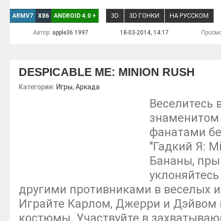
3D
3D ГОНКИ
НА РУССКОМ
ARMV7
X86
ANDROID 4.0
+
Автор:
apple36.1997
18-03-2014, 14:17
Просмо
DESPICABLE ME: MINION RUSH
Категория:
,
Игры
Аркада
Веселитесь 
знаменитом
фанатами б
''Гадкий Я: M
Бананы, прыг
уклоняйтесь 
другими противниками в веселых и
Играйте Карлом, Джерри и Дэйвом 
костюмы. Участвуйте в захватываю