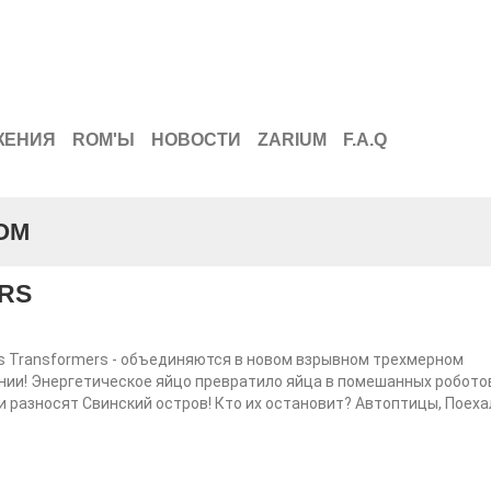
ЖЕНИЯ
ROM'Ы
НОВОСТИ
ZARIUM
F.A.Q
ОМ
RS
ds Transformers - объединяются в новом взрывном трехмерном
ии! Энергетическое яйцо превратило яйца в помешанных роботов
и разносят Свинский остров! Кто их остановит? Автоптицы, Поеха