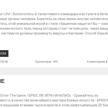
ur Life! - Воплотитесь в талантливого командира и вступите в битв
ные органы человека. Боритесь за свою жизнь внутри человеческ
тесь этой уникальной игрой в стиле «башенная защита»! Вы — ко
еловеческого тела, перед которым стоит четкая цель: через ваш
систему не должны проникнуть вирусы и бактерии. Способ борьб
СКОМ
 13:16
Просмотров: 495
Коментариев
0
ME
: Enter The Game / БРЮС ЛИ: ИГРА НАЧАЛАСЬ - Сражайтесь за
вость в качестве величайшего мастера боевых искусств - БРЮСА
те мощными атаками тысячи врагов в этом захватывающем 2D бое