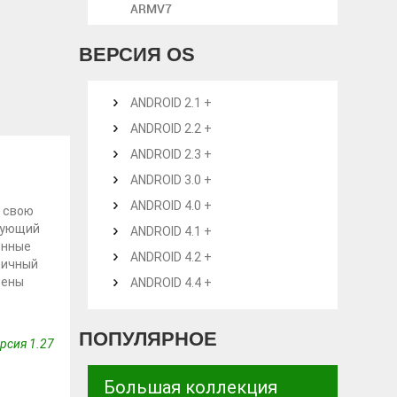
ARMV7
ВЕРСИЯ OS
ANDROID 2.1 +
ANDROID 2.2 +
ANDROID 2.3 +
ANDROID 3.0 +
ANDROID 4.0 +
й свою
едующий
ANDROID 4.1 +
енные
ANDROID 4.2 +
тичный
лены
ANDROID 4.4 +
ПОПУЛЯРНОЕ
рсия 1.27
Большая коллекция