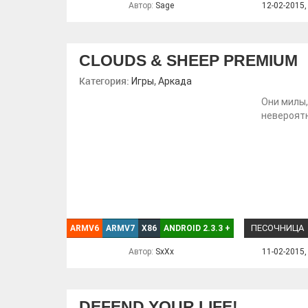
Автор:
Sage
12-02-2015,
CLOUDS & SHEEP PREMIUM
Категория:
,
Игры
Аркада
Они милы,
невероятн
ПЕСОЧНИЦА
ARMV6
ARMV7
X86
ANDROID 2.3.3
+
Автор:
SxXx
11-02-2015,
DEFEND YOUR LIFE!