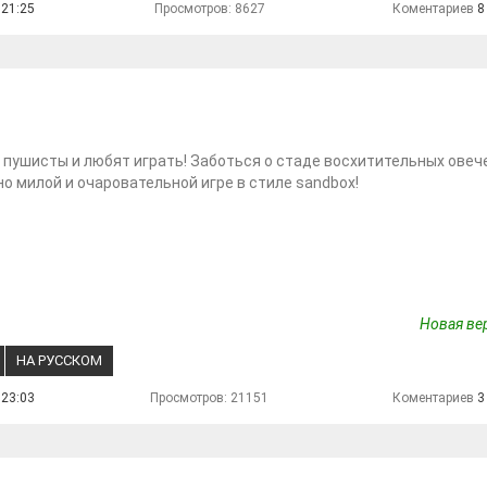
 21:25
Просмотров: 8627
Коментариев
8
 пушисты и любят играть! Заботься о стаде восхитительных овече
о милой и очаровательной игре в стиле sandbox!
Новая вер
НА РУССКОМ
 23:03
Просмотров: 21151
Коментариев
3