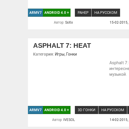
РАНЕР
НА РУССКОМ
ARMV7
ANDROID 4.0
+
Автор:
SxXx
15-02-2015,
ASPHALT 7: HEAT
Категория:
,
Игры
Гонки
Asphalt 7
интересн
музыкой.
3D ГОНКИ
НА РУССКОМ
ARMV7
ANDROID 4.0
+
Автор:
IVESOL
14-02-2015,