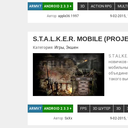
3D
ACTION RPG
MULT
ARMV7
ANDROID 2.3.3
+
Автор:
apple36.1997
9-02-2015, 
S.T.A.L.K.E.R. MOBILE (PRO
Категория:
,
Игры
Экшен
S.T.A.L.K.
новичков 
мобильны
объединен
такого вы
FPS
3D ШУТЕР
3D
ARMV7
ANDROID 2.3.3
+
Автор:
SxXx
9-02-2015, 