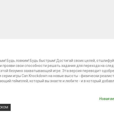
ым! Будь ловким! Будь быстрым! Достигай своих целей, отшлифу
и прояви свои способности решать задания для перехода на сл
 этой безумно захватывающей игре. Эта версия переводит одобр
 серии игры Can Knockdown на новые высоты - физически реалис
ющий геймплей, который вы знаете и любите - и в который добав
Новая ве
ССКОМ