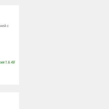
ией с
ия 1.6.48
8