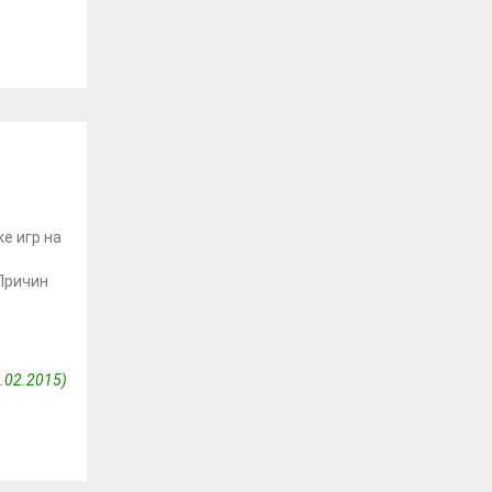
1
е игр на
 Причин
.02.2015)
3