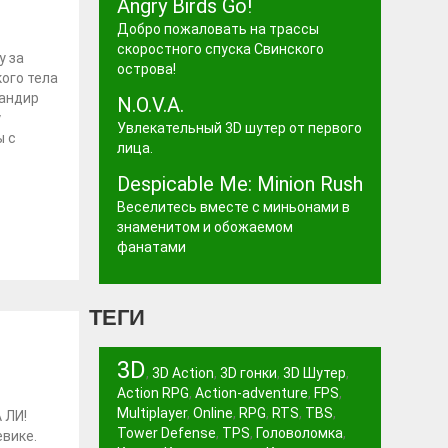
Angry Birds Go!
Добро пожаловать на трассы
скоростного спуска Свинского
у за
острова!
ого тела
мандир
N.O.V.A.
у
Увлекательный 3D шутер от первого
ы с
лица.
Despicable Me: Minion Rush
Веселитесь вместе с миньонами в
знаменитом и обожаемом
фанатами
ТЕГИ
3D
,
3D Action
,
3D гонки
,
3D Шутер
,
Action RPG
,
Action-adventure
,
FPS
,
Multiplayer
,
Online
,
RPG
,
RTS
,
TBS
,
 ЛИ!
Tower Defense
,
TPS
,
Головоломка
,
вике.