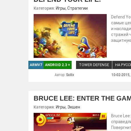
Категория:
,
Игры
Стратегии
Defend Yo
самые цен
и наслади
стражей ч
защитную 
TOWER DEFENSE
НА РУС
ARMV7
ANDROID 2.3
+
Автор:
SxXx
10-02-2015,
BRUCE LEE: ENTER THE GA
Категория:
,
Игры
Экшен
Bruce Lee
справедли
Повергни