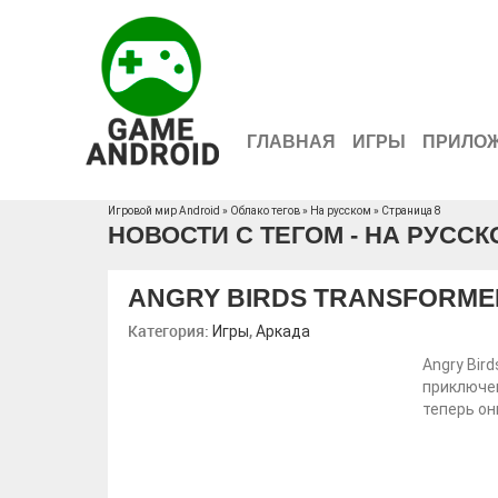
ГЛАВНАЯ
ИГРЫ
ПРИЛО
Игровой мир Android
»
Облако тегов
» На русском » Страница 8
НОВОСТИ С ТЕГОМ - НА РУССК
ANGRY BIRDS TRANSFORME
Категория:
,
Игры
Аркада
Angry Bir
приключен
теперь он