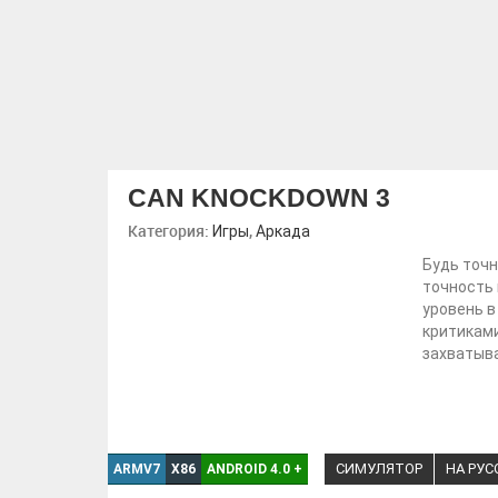
CAN KNOCKDOWN 3
Категория:
,
Игры
Аркада
Будь точн
точность 
уровень в
критиками
захватыва
СИМУЛЯТОР
НА РУ
ARMV7
X86
ANDROID 4.0
+