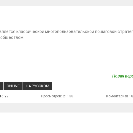
вляется классической многопользовательской пошаговой стратег
ообществом.
Новая верс
S
ONLINE
НА РУССКОМ
15:29
Просмотров: 21138
Коментариев
1