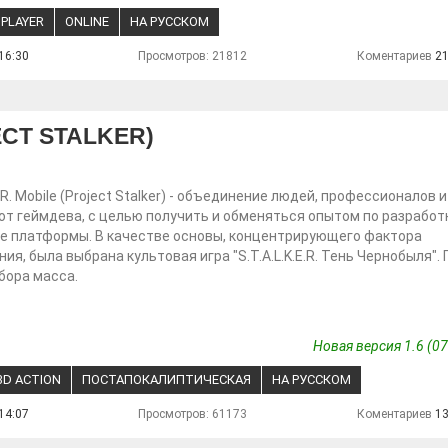
IPLAYER
ONLINE
НА РУССКОМ
16:30
Просмотров: 21812
Коментариев
2
JECT STALKER)
E.R. Mobile (Project Stalker) - объединение людей, профессионалов и
от геймдева, с целью получить и обменяться опытом по разработк
е платформы. В качестве основы, концентрирующего фактора
ия, была выбрана культовая игра "S.T.A.L.K.E.R. Тень Чернобыля".
бора масса.
Новая версия 1.6 (07
3D ACTION
ПОСТАПОКАЛИПТИЧЕСКАЯ
НА РУССКОМ
14:07
Просмотров: 61173
Коментариев
1