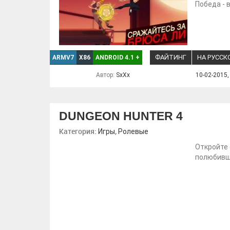
Победа - 
ФАЙТИНГ
НА РУССК
ARMV7
X86
ANDROID 4.1
+
Автор:
SxXx
10-02-2015,
DUNGEON HUNTER 4
Категория:
,
Игры
Ролевые
Откройте 
полюбивше