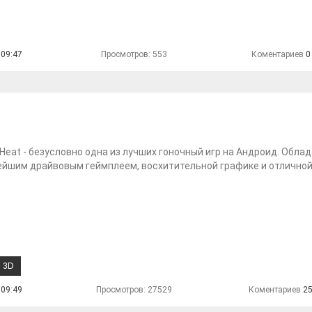
 09:47
Просмотров: 553
Коментариев
0
: Heat - безусловно одна из лучших гоночный игр на Андроид. Обла
ейшим драйвовым геймплеем, восхитительной графике и отлично
3D
 09:49
Просмотров: 27529
Коментариев
2