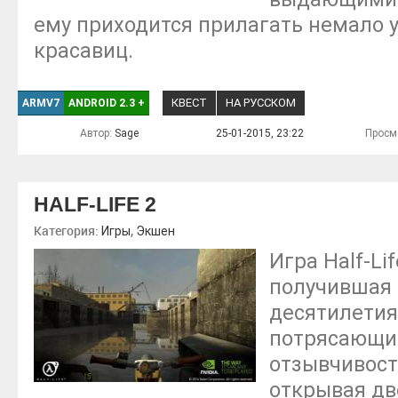
ему приходится прилагать немало у
красавиц.
КВЕСТ
НА РУССКОМ
ARMV7
ANDROID 2.3
+
Автор:
Sage
25-01-2015, 23:22
Просм
HALF-LIFE 2
Категория:
,
Игры
Экшен
Игра Half-Li
получившая 
десятилетия
потрясающий
отзывчивост
открывая дв