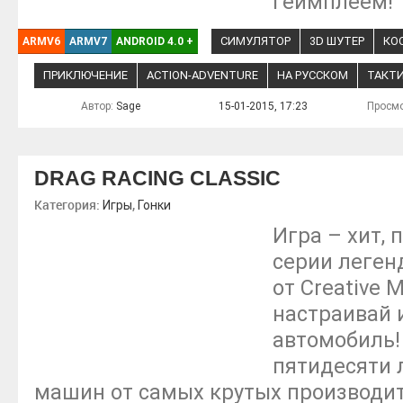
геймплеем!
СИМУЛЯТОР
3D ШУТЕР
КО
ARMV6
ARMV7
ANDROID 4.0
+
ПРИКЛЮЧЕНИЕ
ACTION-ADVENTURE
НА РУССКОМ
ТАКТ
Автор:
Sage
15-01-2015, 17:23
Просмо
DRAG RACING CLASSIC
Категория:
,
Игры
Гонки
Игра – хит,
серии леген
от Creative M
настраивай 
автомобиль!
пятидесяти
машин от самых крутых производит