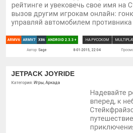
рейтинге и увековечь свое имя на 
вызов другим игрокам онлайн: гонк
управляй автомобилем противника 
НА РУССКОМ
MULTIPLA
ARMV6
ARMV7
X86
ANDROID 2.3.3
+
Автор:
Sage
8-01-2015, 22:04
Просмо
JETPACK JOYRIDE
Категория:
,
Игры
Аркада
Надевайте р
вперед, к не
Стейкфрайзо
путешестви
приключени