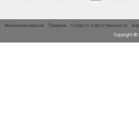
Мобильная версия
Правила
Отказ от ответственности
Кар
Copyright ©