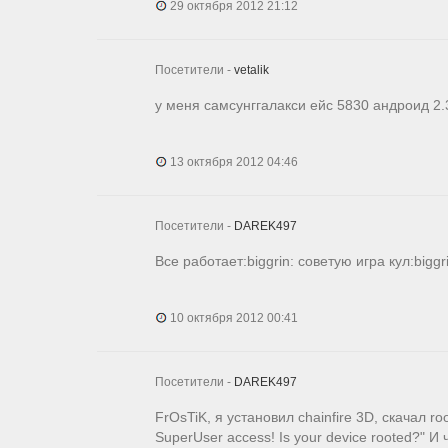
29 октября 2012 21:12
Посетители -
vetalik
у меня самсунггалакси ейс 5830 андроид 2.3
13 октября 2012 04:46
Посетители -
DAREK497
Все работает:biggrin: советую игра кул:biggri
10 октября 2012 00:41
Посетители -
DAREK497
FrOsTiK, я установил chainfire 3D, скачал ro
SuperUser access! Is your device rooted?" И