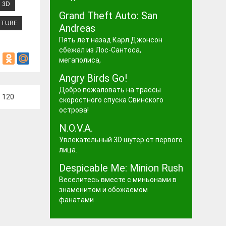
3D
Grand Theft Auto: San
NTURE
Andreas
Пять лет назад Карл Джонсон
сбежал из Лос-Сантоса,
мегаполиса,
Angry Birds Go!
Добро пожаловать на трассы
в
120
скоростного спуска Свинского
острова!
N.O.V.A.
Увлекательный 3D шутер от первого
лица.
Despicable Me: Minion Rush
Веселитесь вместе с миньонами в
знаменитом и обожаемом
фанатами