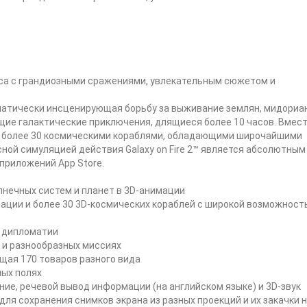
сса с грандиозными сражениями, увлекательным сюжетом и
матически инсценирующая борьбу за выживание землян, мидориа
щие галактические приключения, длящиеся более 10 часов. Вмест
 более 30 космическими кораблями, обладающими широчайшими
ой симуляцией действия Galaxy on Fire 2™ является абсолютным
приложений App Store.
олнечных систем и планет в 3D-анимации
мации и более 30 3D-космических кораблей с широкой возможнос
и дипломатии
 и разнообразных миссиях
щая 170 товаров разного вида
ных полях
ие, речевой вывод информации (на английском языке) и 3D-звук
 для сохранения снимков экрана из разных проекций и их закачки 