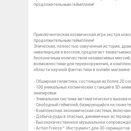
продолжительным геймплеем!
Приключенческая космическая игра экстра кла
продолжительным геймплеем!
Эпическая, полностью озвученная история, дра
нивелианцев и воссков, предлагает захватываю
бесконечным количеством независимых миссий,
возможностями для перевооружения, и комплексн
области научной фантастики в онлайн-магазине 
- Обширная галактика, состоящая из более 20 с
- 100 уникальных космических станций в 3D-ани
экипировки
- Уникальная система автоматического вызова 
- Свободный геймплей, базирующийся на сюжете
- Комплексная экономическая система, включаю
- Добыча руды в опасных, динамичных астероид
- Высококачественное музыкальное сопровожден
- Action Freeze™: Инструмент для 3D-скриншотов