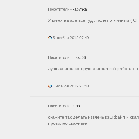
Посетители -
kapynka
У меня на асе всё гуд , полёт отличный ( Ch
5 ноября 2012 07:49
Посетители -
nikka06
лучшая игра которую я играл всё работает 
1 ноября 2012 23:48
Посетители -
aido
скажите так делать извлечь кэш файл и скап
провилно скажиьте