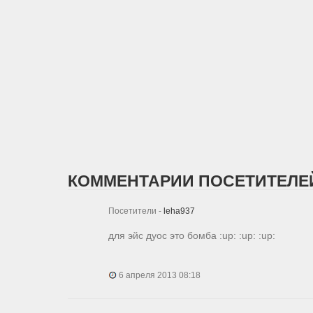
КОММЕНТАРИИ ПОСЕТИТЕЛЕЙ
Посетители -
leha937
для эйс дуос это бомба :up: :up: :up:
6 апреля 2013 08:18