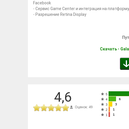
Facebook
- Сервис Game Center и интеграция на платформу
- Разрешение Retina Display
Пут
Скачать - Gala
4,6
5
6
4
3
3
Оценок: 49
1
2
1
1