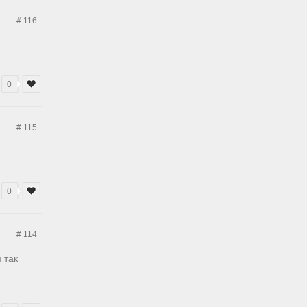
# 116
0
# 115
0
# 114
 так