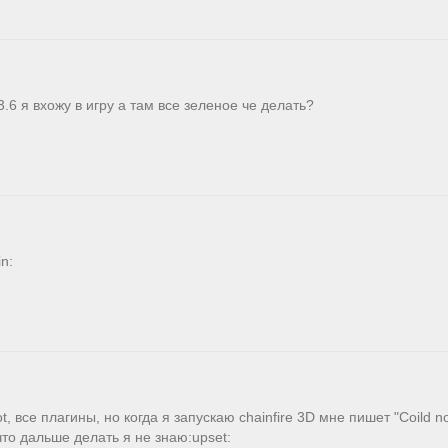
.6 я вхожу в игру а там все зеленое че делать?
n:
ot, все плагины, но когда я запускаю chainfire 3D мне пишет "Coild no
 что дальше делать я не знаю:upset: