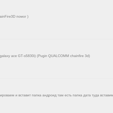
ainFire3D помог )
(galaxy ace GT-s5830i) (Pugin QUALCOMM chainfire 3d)
ироваем и вставит папка андроид там есть папка дата туда вставим