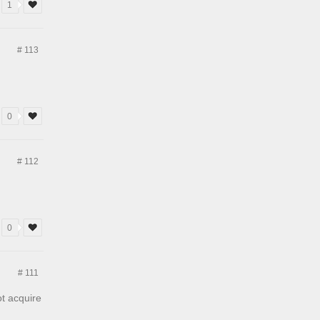
1
# 113
0
# 112
0
# 111
t acquire