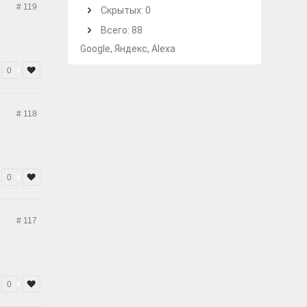
# 119
Скрытых: 0
Всего: 88
Google, Яндекс, Alexa
0
# 118
0
# 117
0