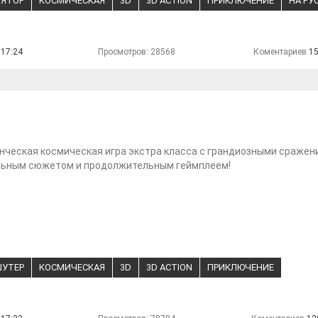
ЯТОР
КОСМИЧЕСКАЯ
3D
3D ACTION
ПРИКЛЮЧЕНИЕ
НА РУ
 17:24
Просмотров: 28568
Коментариев
1
ческая космическая игра экстра класса с грандиозными сражен
льным сюжетом и продолжительным геймплеем!
ШУТЕР
КОСМИЧЕСКАЯ
3D
3D ACTION
ПРИКЛЮЧЕНИЕ