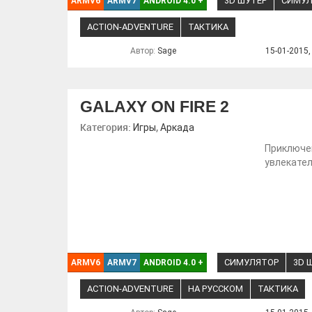
3D ШУТЕР
СИМУЛ
ARMV6
ARMV7
ANDROID 4.0
+
ACTION-ADVENTURE
ТАКТИКА
Автор:
Sage
15-01-2015,
GALAXY ON FIRE 2
Категория:
,
Игры
Аркада
Приключен
увлекате
СИМУЛЯТОР
3D 
ARMV6
ARMV7
ANDROID 4.0
+
ACTION-ADVENTURE
НА РУССКОМ
ТАКТИКА