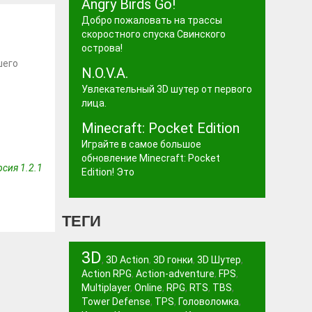
Angry Birds Go!
Добро пожаловать на трассы
скоростного спуска Свинского
острова!
шего
N.O.V.A.
Увлекательный 3D шутер от первого
лица.
Minecraft: Pocket Edition
Играйте в самое большое
обновление Minecraft: Pocket
сия 1.2.1
Edition! Это
ТЕГИ
3D
,
3D Action
,
3D гонки
,
3D Шутер
,
Action RPG
,
Action-adventure
,
FPS
,
Multiplayer
,
Online
,
RPG
,
RTS
,
TBS
,
Tower Defense
,
TPS
,
Головоломка
,