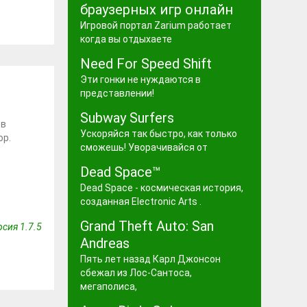
браузерных игр онлайн
Игровой портал Zarium работает
когда вы отдыхаете
Need For Speed Shift
Эти гонки не нуждаются в
представлении!
Subway Surfers
 в
Ускоряйся так быстро, как только
op.
сможешь! Уворачивайся от
Dead Space™
Dead Space - космическая история,
созданная Electronic Arts .
Grand Theft Auto: San
сия 1.7.5
Andreas
Пять лет назад Карл Джонсон
сбежал из Лос-Сантоса,
1
мегаполиса,