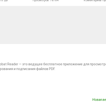
 17:23
Просмотров: 78784
Коментариев
12
obat Reader — это ведущее бесплатное приложение для просмотр
ования и подписания файлов PDF.
Новая ве