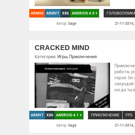
ГОЛОВОЛОМК
ARMV6
ARMV7
X86
ANDROID 4.0
+
Автор:
Sage
21-11-2016,
CRACKED MIND
Категория:
,
Игры
Приключения
Приключен
работа, у
героя. О
секундой 
когда ты 
ПРИКЛЮЧЕНИЕ
FPS
ARMV7
X86
ANDROID 4.1
+
Автор:
Sage
21-11-2016,