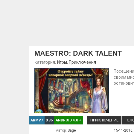
MAESTRO: DARK TALENT
Категория:
,
Игры
Приключения
Посещение
своим мис
остановит
ПРИКЛЮЧЕНИЕ
ГОЛ
ARMV7
X86
ANDROID 4.0
+
Автор:
Sage
15-11-2016,