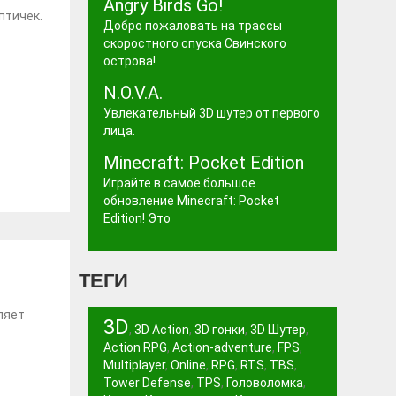
Angry Birds Go!
птичек.
Добро пожаловать на трассы
скоростного спуска Свинского
острова!
N.O.V.A.
Увлекательный 3D шутер от первого
лица.
Minecraft: Pocket Edition
Играйте в самое большое
обновление Minecraft: Pocket
Edition! Это
ТЕГИ
ляет
3D
,
3D Action
,
3D гонки
,
3D Шутер
,
Action RPG
,
Action-adventure
,
FPS
,
Multiplayer
,
Online
,
RPG
,
RTS
,
TBS
,
Tower Defense
,
TPS
,
Головоломка
,