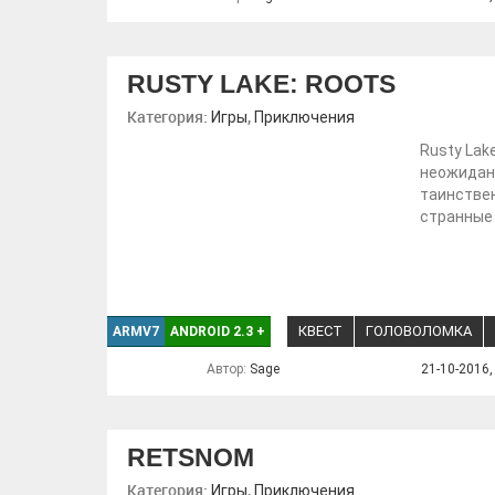
RUSTY LAKE: ROOTS
Категория:
,
Игры
Приключения
Rusty Lak
неожиданн
таинствен
странные
КВЕСТ
ГОЛОВОЛОМКА
ARMV7
ANDROID 2.3
+
Автор:
Sage
21-10-2016,
RETSNOM
Категория:
,
Игры
Приключения