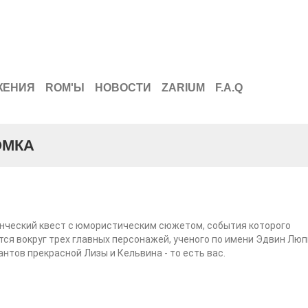
ЖЕНИЯ
ROM'Ы
НОВОСТИ
ZARIUM
F.A.Q
ОМКА
нческий квест с юмористическим сюжетом, события которого
ся вокруг трех главных персонажей, ученого по имени Эдвин Люп
антов прекрасной Лизы и Кельвина - то есть вас.