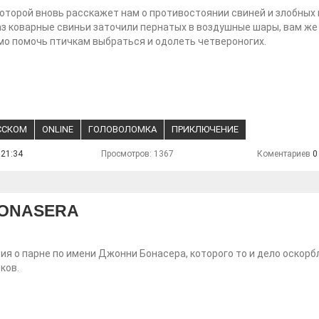
оторой вновь расскажет нам о противостоянии свиней и злобных 
аз коварные свиньи заточили пернатых в воздушные шары, вам же
о помочь птичкам выбраться и одолеть четвероногих.
ССКОМ
ONLINE
ГОЛОВОЛОМКА
ПРИКЛЮЧЕНИЕ
 21:34
Просмотров: 1367
Коментариев
0
BONASERA
ия о парне по имени Джонни Бонасера, которого то и дело оскорб
ков.