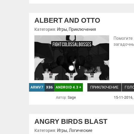
ALBERT AND OTTO
Категория:
,
Игры
Приключения
Помогите 
загадочны
ПРИКЛЮЧЕНИЕ
ГОЛ
ARMV7
X86
ANDROID 4.3
+
Автор:
Sage
15-11-2016,
ANGRY BIRDS BLAST
Категория:
,
Игры
Логические