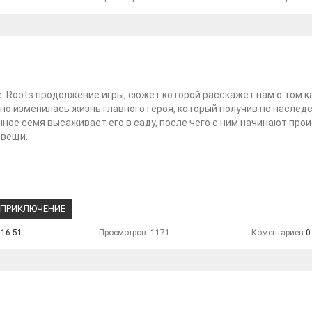
e: Roots продолжение игры, сюжет которой расскажет нам о том к
о изменилась жизнь главного героя, который получив по наслед
ное семя высаживает его в саду, после чего с ним начинают про
 вещи.
ПРИКЛЮЧЕНИЕ
 16:51
Просмотров: 1171
Коментариев
0