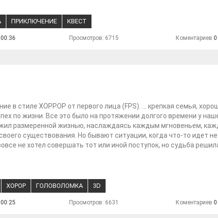
А
ПРИКЛЮЧЕНИЕ
КВЕСТ
 00:36
Просмотров: 6715
Коментариев
0
ие в стиле ХОРРОР от первого лица (FPS). ... крепкая семья, хоро
спех по жизни. Все это было на протяжении долгого времени у наш
н жил размеренной жизнью, наслаждаясь каждым мгновеньем, каж
своего существования. Но бывают ситуации, когда что-то идет не 
вовсе не хотел совершать тот или иной поступок, но судьба решил
ХОРОР
ГОЛОВОЛОМКА
3D
 00:25
Просмотров: 6631
Коментариев
0