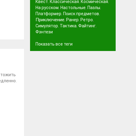
Квест
,
Классическая
,
Космическая
,
На русском
,
Настольные
,
Пазлы
,
Платформер
,
Поиск предметов
,
Приключение
,
Ранер
,
Ретро
,
Симулятор
,
Тактика
,
Файтинг
,
Фэнтези
Показать все теги
ичтожить
едленно.