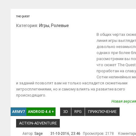
THE QUEST
Категория:
,
Игры
Ролевые
В общих чертах сюж
линия игры выгляди
довольно незамысл
однако при более б
рассмотрении вы по
что сюжет The Quest
проработан на славу
Сотни нелинейных м
и заданий позволят вам не только насладится сюжетными
хитросплетениями, но и самому влиять на развитие всего
происходящего.
Новая версия
3D
RPG
ПРИКЛЮЧЕНИЕ
ARMV7
ANDROID 4.4
+
ACTION-ADVENTURE
Автор:
Sage
31-10-2016, 23:46
Просмотров: 2178
Коментар