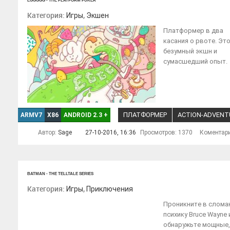
EGGGGG - THE PLATFORM PUKER
Категория:
,
Игры
Экшен
Платформер в два
касания о рвоте. Эт
безумный экшн и
сумасшедший опыт.
ПЛАТФОРМЕР
ACTION-ADVENT
ARMV7
X86
ANDROID 2.3
+
Автор:
Sage
27-10-2016, 16:36
Просмотров: 1370
Коментар
BATMAN - THE TELLTALE SERIES
Категория:
,
Игры
Приключения
Проникните в слома
психику Bruce Wayne 
обнаружьте мощные,