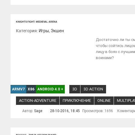
KNIGHTS FIGHT: MEDIEVAL ARENA
Категория:
,
Игры
Экшен
Достаточно ли ты с
чтобы сойтись лицо
лицу в боях с лучши
воинами?
3D
3D ACTION
ARMV7
X86
ANDROID 4.0
+
ACTION-ADVENTURE
ПРИКЛЮЧЕНИЕ
ONLINE
MULTIPLA
Автор:
Sage
28-10-2016, 18:45
Просмотров: 1696
Коментар