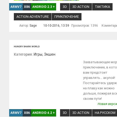
3D
3D ACTION
ТАКТИКА
ARMV7
X86
ANDROID 2.3
+
ACTION-ADVENTURE
ПРИКЛЮЧЕНИЕ
Автор:
Sage
10-10-2016, 13:59
Просмотров: 1396
Коментар
HUNGRY SHARK WORLD
Категория:
,
Игры
Экшен
Захватывающее мор
приключение, в кот
вам предстоит
управлять… акулой!
Постарайтесь удерж
на плаву как можно
дольше, пожирая все
своем пути!
Новая верси
3D
3D ACTION
НА РУССКОМ
ARMV7
X86
ANDROID 4.2
+