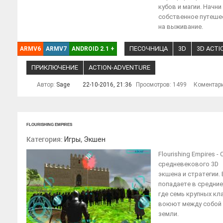
кубов и магии. Начни
собственное путеше
на выживание.
ПЕСОЧНИЦА
3D
3D ACTI
ARMV6
ARMV7
ANDROID 2.1
+
ПРИКЛЮЧЕНИЕ
ACTION-ADVENTURE
Автор:
Sage
22-10-2016, 21:36
Просмотров: 1499
Коментар
FLOURISHING EMPIRES
Категория:
,
Игры
Экшен
Flourishing Empires -
средневекового 3D
экшена и стратегии.
попадаете в средние
где семь крупных кл
воюют между собой 
земли.