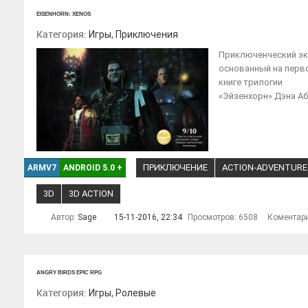
EISENHORN: XENOS
Категория:
,
Игры
Приключения
Приключенческий эк
основанный на перв
книге трилогии
«Эйзенхорн» Дэна Аб
ПРИКЛЮЧЕНИЕ
ACTION-ADVENTURE
ARMV7
ANDROID 5.0
+
3D
3D ACTION
Автор:
Sage
15-11-2016, 22:34
Просмотров: 6508
Коментар
ANGRY BIRDS EPIC RPG
Категория:
,
Игры
Ролевые