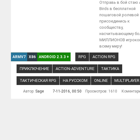
Отправь в бой стаю 
Birds в бесплатной
пошаговой ролевой 
присоединись к
сообществу,
насчитывающему бо
МИЛЛИОНОВ игроко
всему миру!
RPG
ACTION RPG
ARMV7
X86
ANDROID 2.3.3
+
ПРИКЛЮЧЕНИЕ
ACTION-ADVENTURE
ТАКТИКА
ТАКТИЧЕСКАЯ RPG
НА РУССКОМ
ONLINE
MULTIPLAYER
Автор:
Sage
7-11-2016, 00:50
Просмотров: 1610
Коментар