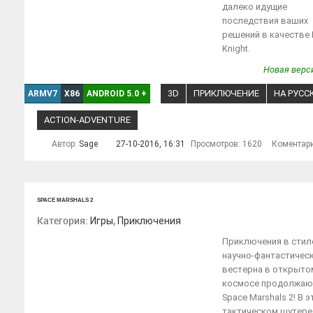
далеко идущие
последствия ваших
решений в качестве 
Knight.
Новая верси
3D
ПРИКЛЮЧЕНИЕ
НА РУСС
ARMV7
X86
ANDROID 5.0
+
ACTION-ADVENTURE
Автор:
Sage
27-10-2016, 16:31
Просмотров: 1620
Коментар
SPACE MARSHALS 2
Категория:
,
Игры
Приключения
Приключения в стил
научно-фантастичес
вестерна в открыто
космосе продолжаю
Space Marshals 2! В 
тактическом шутере