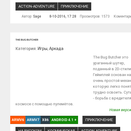
ACTION-ADVENTURE
ПРИКЛЮЧЕНИЕ
Автор:
Sage
8-10-2016, 17:28
Просмотров: 1573
Коментар
THE BUG BUTCHER
Категория:
,
Игры
Аркада
The Bug Butcher это
ураганный шутер,
поданный в 2D-стили
Геймплей основан на
очень простой механ
которую легко понят
трудно освоить. Сут
- борьба с вредител
космосе с помощью пулемётов.
Новая верси
ПРИКЛЮЧЕНИЕ
ARMV6
ARMV7
X86
ANDROID 4.1
+
НА РУССКОМ
КОСМИЧЕСКАЯ
ACTION-ADVENTURE