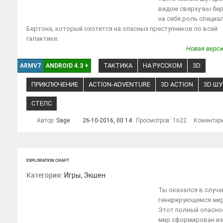
видом сверху вы бе
на себя роль специа
Бертона, который охотится на опасных преступников по всей
галактике.
Новая верси
ТАКТИКА
НА РУССКОМ
3D
ARMV7
ANDROID 4.3
+
ПРИКЛЮЧЕНИЕ
ACTION-ADVENTURE
3D ACTION
3D ШУ
СТЕЛС
Автор:
Sage
26-10-2016, 00:14
Просмотров: 1622
Коментар
EXPLORATION CRAFT
Категория:
,
Игры
Экшен
Ты оказался в случа
генерирующемся мир
Этот полный опасно
мир сформирован из