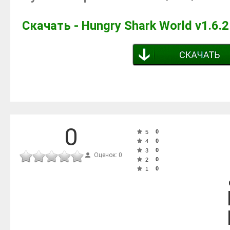
Скачать - Hungry Shark World v1.6.
0
0
5
0
4
0
3
Оценок: 0
0
2
0
1