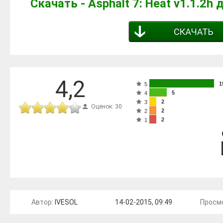
Скачать - Asphalt 7: Heat v1.1.2h
4,2
1
5
5
4
2
3
Оценок: 30
2
2
2
1
Автор:
IVESOL
14-02-2015, 09:49
Просмо