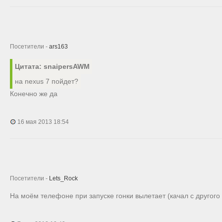
Посетители -
ars163
Цитата: snaipersAWM
на nexus 7 пойдет?
Конечно же да
16 мая 2013 18:54
Посетители -
Lets_Rock
На моём телефоне при запуске гонки вылетает (качал с другого