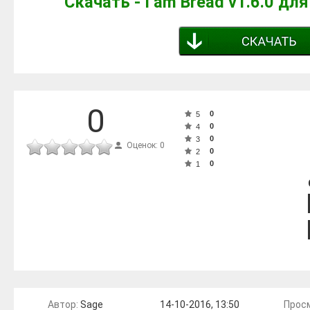
Скачать - I am Bread v1.6.0 дл
0
0
5
0
4
0
3
Оценок: 0
0
2
0
1
Автор:
Sage
14-10-2016, 13:50
Прос