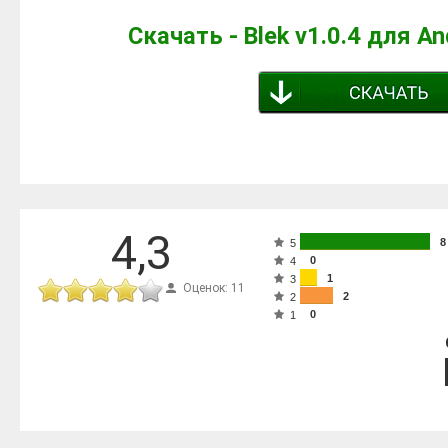
Скачать - Blek v1.0.4 для A
4,3
8
5
0
4
1
3
Оценок: 11
2
2
0
1