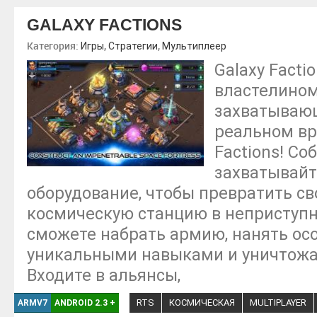
GALAXY FACTIONS
Категория:
,
,
Игры
Стратегии
Мультиплеер
Galaxy Facti
властелином
захватывающ
реальном вр
Factions! Со
захватывайт
оборудование, чтобы превратить с
космическую станцию в неприступн
сможете набрать армию, нанять осо
уникальными навыками и уничтожа
Входите в альянсы,
RTS
КОСМИЧЕСКАЯ
MULTIPLAYER
ARMV7
ANDROID 2.3
+