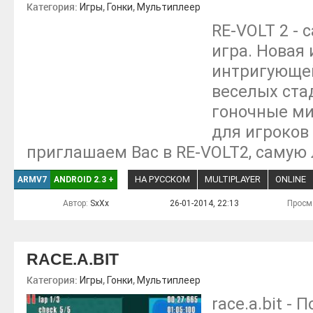
Категория:
,
,
Игры
Гонки
Мультиплеер
RE-VOLT 2 -
игра. Новая
интригующей
веселых ста
гоночные ми
для игроков
приглашаем Вас в RE-VOLT2, самую
НА РУССКОМ
MULTIPLAYER
ONLINE
ARMV7
ANDROID 2.3
+
Автор:
SxXx
26-01-2014, 22:13
Просм
RACE.A.BIT
Категория:
,
,
Игры
Гонки
Мультиплеер
race.a.bit -