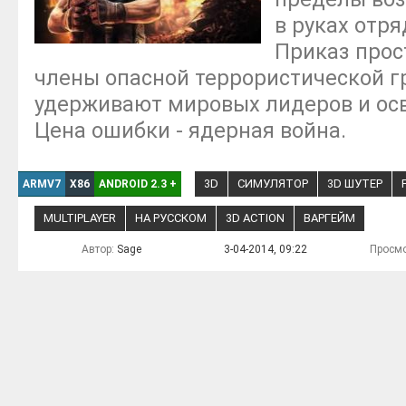
в руках отря
Приказ прост
члены опасной террористической г
удерживают мировых лидеров и осв
Цена ошибки - ядерная война.
3D
СИМУЛЯТОР
3D ШУТЕР
ARMV7
X86
ANDROID 2.3
+
MULTIPLAYER
НА РУССКОМ
3D ACTION
ВАРГЕЙМ
Автор:
Sage
3-04-2014, 09:22
Просмо