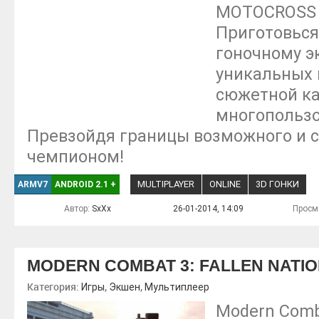
MOTOCROSS 
Приготовься
гоночному э
уникальных 
сюжетной к
многопользо
Превзойдя границы возможного и 
чемпионом!
MULTIPLAYER
ONLINE
3D ГОНКИ
ARMV7
ANDROID 2.1
+
Автор:
SxXx
26-01-2014, 14:09
Просм
MODERN COMBAT 3: FALLEN NATI
Категория:
,
,
Игры
Экшен
Мультиплеер
Modern Comba