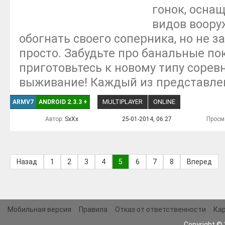
гонок, осна
видов воору
обогнать своего соперника, но не за
просто. Забудьте про банальные по
приготовьтесь к новому типу сорев
выживание! Каждый из представле
MULTIPLAYER
ONLINE
ARMV7
ANDROID 2.3.3
+
Автор:
SxXx
25-01-2014, 06:27
Просм
Назад
1
2
3
4
5
6
7
8
Вперед
Мобильная версия
Правила
Отказ от ответственности
Кар
Copyright ©