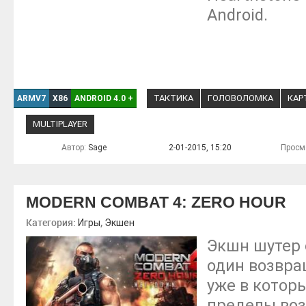
Android.
ТАКТИКА
ГОЛОВОЛОМКА
КАР
ARMV7
X86
ANDROID 4.0
+
MULTIPLAYER
Автор:
Sage
2-01-2015, 15:20
Просм
MODERN COMBAT 4: ZERO HOUR
Категория:
,
Игры
Экшен
Экшн шутер 
один возвра
уже в котор
пределы воз