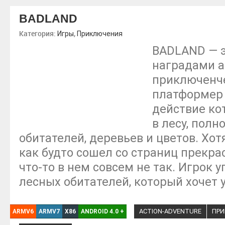
BADLAND
Категория:
,
Игры
Приключения
BADLAND — 
наградами 
приключенче
платформер 
действие ко
в лесу, пол
обитателей, деревьев и цветов. Хот
как будто сошел со страниц прекрас
что-то в нем совсем не так. Игрок 
лесных обитателей, который хочет у
ACTION-ADVENTURE
ПРИ
ARMV6
ARMV7
X86
ANDROID 4.0
+