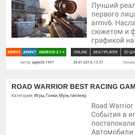
Лучший реал
первого лиц
armv6. Насл
сюжетом и ф
графикой на
ONLINE
MULTIPLAYER
3D Ш
ARMV6
ARMV7
ANDROID 2.1
+
Автор:
apple36.1997
26-01-2014, 13:37
Просмо
ROAD WARRIOR BEST RACING GA
Категория:
,
,
Игры
Гонки
Мультиплеер
Road Warrior
События в и
постапокали
Автомобили