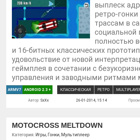
выплеск адр
ретро-гонки
трассам в с
социальной 
полностью в
и 16-битных классических прототип
удовольствие от новой интерпрета
геймплея в сочетании с безукори
управления и заводными ритмами 
КЛАССИЧЕСКАЯ
РЕТРО
MULTIPLAYE
ARMV7
ANDROID 2.3
+
Автор:
SxXx
26-01-2014, 15:14
Просм
MOTOCROSS MELTDOWN
Категория:
,
,
Игры
Гонки
Мультиплеер