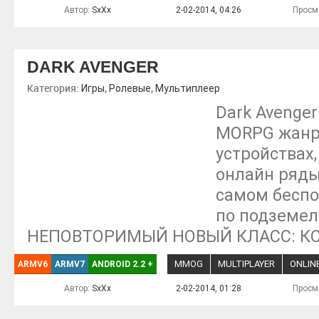
Автор:
SxXx
2-02-2014, 04:26
Просм
DARK AVENGER
Категория:
,
,
Игры
Ролевые
Мультиплеер
Dark Avenge
MORPG жанр
устройствах,
онлайн ряды
самом бесп
по подземе
НЕПОВТОРИМЫЙ НОВЫЙ КЛАСС: К
MMOG
MULTIPLAYER
ONLIN
ARMV6
ARMV7
ANDROID 2.2
+
Автор:
SxXx
2-02-2014, 01:28
Просм