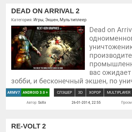
DEAD ON ARRIVAL 2
Категория:
,
,
Игры
Экшен
Мультиплеер
Dead on Arri
одноименног
уничтожению
производите
промышленно
вас ожидает
зобби, и бесконечный экшен, по ун
СЛЭШЕР
3D
ХОРОР
MULTIPLAYER
ARMV7
ANDROID 3.0
+
Автор:
SxXx
26-01-2014, 22:55
Просм
RE-VOLT 2