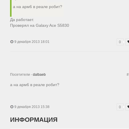
а на арм6 в реале робит?
Да работает.
Проверял на Galaxy Ace S5830
9 декабря 2013 18:01
0
Посетители -
dalbaeb
#
а на арм6 в реале робит?
9 декабря 2013 15:38
0
ИНФОРМАЦИЯ