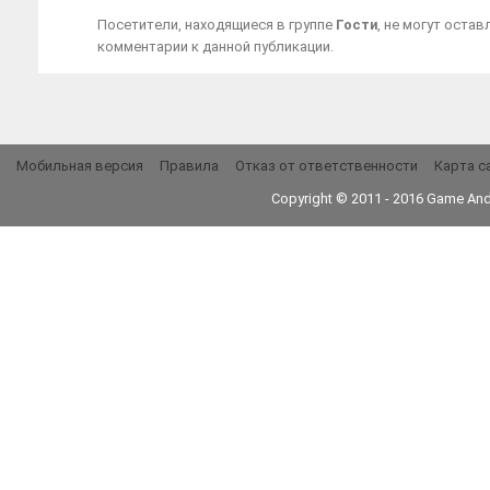
Посетители, находящиеся в группе
Гости
, не могут остав
комментарии к данной публикации.
Мобильная версия
Правила
Отказ от ответственности
Карта с
Copyright © 2011 - 2016
Game And