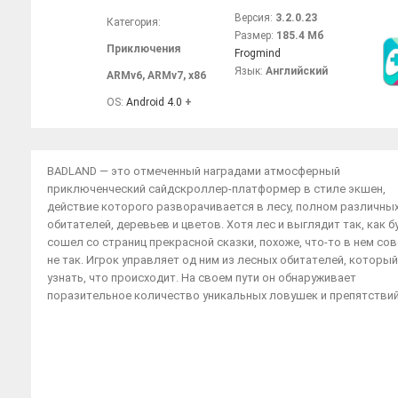
Версия:
3.2.0.23
Категория:
Размер:
185.4 Мб
Приключения
Frogmind
Язык:
Английский
ARMv6
,
ARMv7
,
x86
OS:
Android 4.0
+
BADLAND — это отмеченный наградами атмосферный
приключенческий сайдскроллер-платформер в стиле экшен,
действие которого разворачивается в лесу, полном различны
обитателей, деревьев и цветов. Хотя лес и выглядит так, как б
сошел со страниц прекрасной сказки, похоже, что-то в нем со
не так. Игрок управляет од ним из лесных обитателей, который
узнать, что происходит. На своем пути он обнаруживает
поразительное количество уникальных ловушек и препятствий