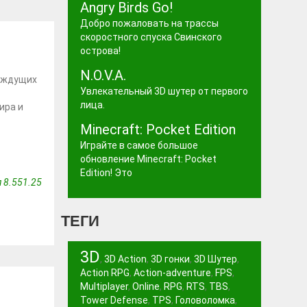
Angry Birds Go!
Добро пожаловать на трассы
скоростного спуска Свинского
острова!
N.O.V.A.
жаждущих
Увлекательный 3D шутер от первого
лица.
ира и
Minecraft: Pocket Edition
Играйте в самое большое
обновление Minecraft: Pocket
Edition! Это
 8.551.25
ТЕГИ
3D
,
3D Action
,
3D гонки
,
3D Шутер
,
Action RPG
,
Action-adventure
,
FPS
,
Multiplayer
,
Online
,
RPG
,
RTS
,
TBS
,
Tower Defense
,
TPS
,
Головоломка
,