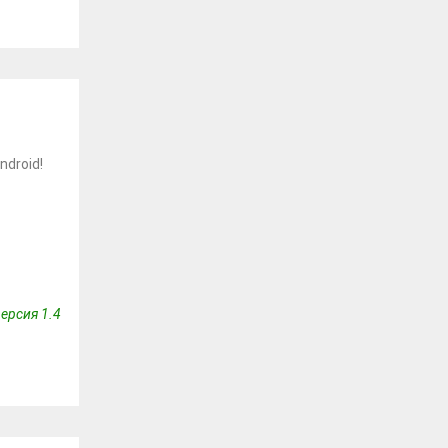
droid!
ерсия 1.4