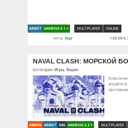
MULTIPLAYER
ONLINE
ARMV7
ANDROID 4.1
+
Автор:
Sage
1-02-2015, 
NAVAL CLASH: МОРСКОЙ Б
Категория:
,
Игры
Экшен
Классичес
играйте в
противник
MULTIPLAYER
ARMV6
ARMV7
X86
ANDROID 2.2
+