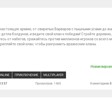
 настоящую армию, от свирепых Варваров с пышными усами до 
 дотла Колдунов, и ведите свой клан к победам! Стройте деревню,
сь от набегов, сражайтесь против миллионов игроков со всего м
репляйте свой клан, чтобы разгромить вражеские кланы.
Новая версия
ONLINE
ПРИКЛЮЧЕНИЕ
MULTIPLAYER
13:57
Просмотров: 1460
Коментариев
0