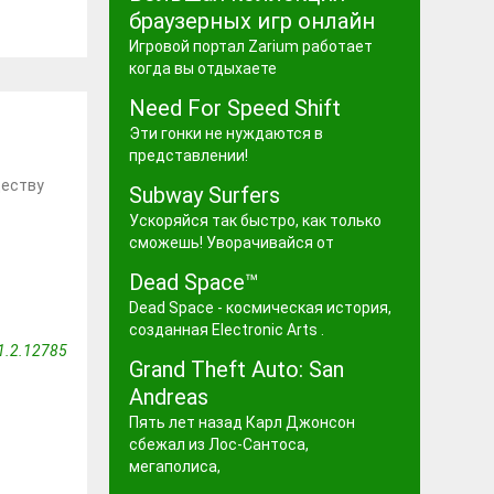
браузерных игр онлайн
8
Игровой портал Zarium работает
когда вы отдыхаете
Need For Speed Shift
Эти гонки не нуждаются в
представлении!
ществу
Subway Surfers
Ускоряйся так быстро, как только
сможешь! Уворачивайся от
Dead Space™
Dead Space - космическая история,
созданная Electronic Arts .
1.2.12785
Grand Theft Auto: San
Andreas
Пять лет назад Карл Джонсон
сбежал из Лос-Сантоса,
мегаполиса,