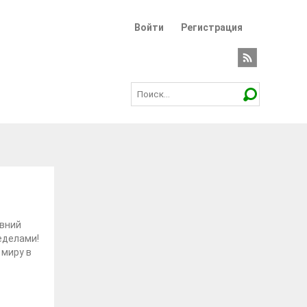
Войти
Регистрация
евний
ределами!
 миру в