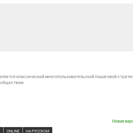
вляется классической многопользовательской пошаговой стратег
ообществом.
Новая верс
S
ONLINE
НА РУССКОМ