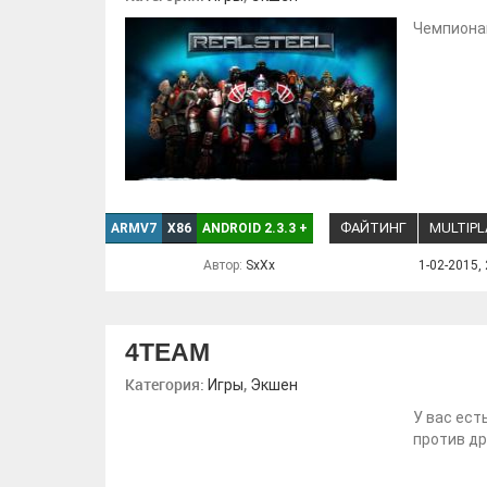
Чемпионам
ФАЙТИНГ
MULTIPL
ARMV7
X86
ANDROID 2.3.3
+
Автор:
SxXx
1-02-2015, 
4TEAM
Категория:
,
Игры
Экшен
У вас ест
против др