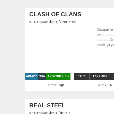
CLASH OF CLANS
Категория:
,
Игры
Стратегии
Создайте
сжечь все
защищайте
сообща ук
КВЕСТ
ТАКТИКА
ARMV7
X86
ANDROID 4.0
+
Автор:
Sage
3-02-2015, 
REAL STEEL
Категория:
,
Игры
Экшен