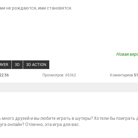
и не рождаются, ими становятся.
Новая верс
AYER
3D
3D ACTION
22:56
Просмотров: 65362
Коментариев
5
ь много друзей и вы любите играть в шутеры? Хотели бы поиграть 
уга онлайн? Отлично, эта игра для вас.