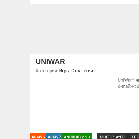
UNIWAR
Категория:
,
Игры
Стратегии
UniWar™ я
онлайн-с
MULTIPLAYER
TB
ARMV6
ARMV7
ANDROID 2.2
+