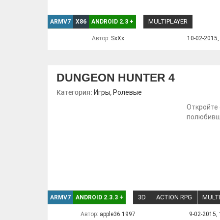
MULTIPLAYER
ARMV7
X86
ANDROID 2.3
+
Автор:
SxXx
10-02-2015,
DUNGEON HUNTER 4
Категория:
,
Игры
Ролевые
Откройте 
полюбивше
3D
ACTION RPG
MULT
ARMV7
ANDROID 2.3.3
+
Автор:
apple36.1997
9-02-2015, 