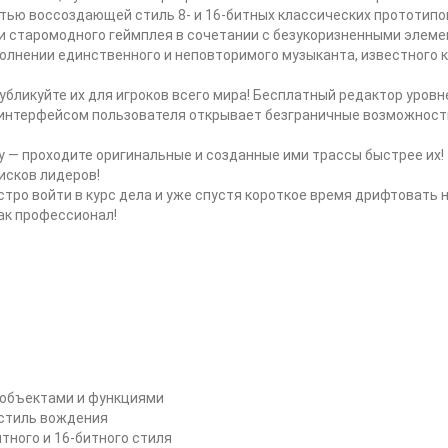
стью воссоздающей стиль 8- и 16-битных классических прототипо
и старомодного геймплея в сочетании с безукоризненными элем
лнении единственного и неповторимого музыканта, известного ка
убликуйте их для игроков всего мира! Бесплатный редактор уровн
интерфейсом пользователя открывает безграничные возможност
у — проходите оригинальные и созданные ими трассы быстрее их!
исков лидеров!
ро войти в курс дела и уже спустя короткое время дрифтовать 
как профессионал!
 объектами и функциями
 стиль вождения
тного и 16-битного стиля