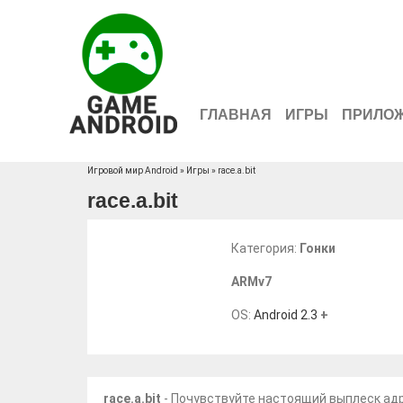
ГЛАВНАЯ
ИГРЫ
ПРИЛО
Игровой мир Android
»
Игры
» race.a.bit
race.a.bit
Категория:
Гонки
ARMv7
OS:
Android 2.3
+
race.a.bit
- Почувствуйте настоящий выплеск адр