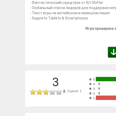
- Фантастический саундтрек от Bit Shifter
- Глобальный список лидеров для поддержки не
- Текст игры на английском и немецком языке
- Supports Tablets & Smartphones
Игра проверена н
3
5
0
4
0
3
Оценок: 2
0
2
1