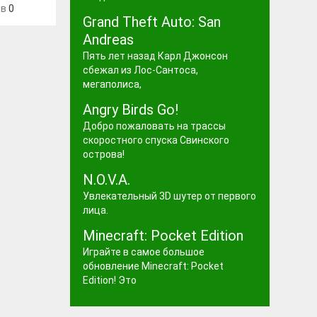
ев
0
Grand Theft Auto: San
Andreas
Пять лет назад Карл Джонсон
сбежал из Лос-Сантоса,
мегаполиса,
Angry Birds Go!
Добро пожаловать на трассы
скоростного спуска Свинского
острова!
N.O.V.A.
Увлекательный 3D шутер от первого
лица.
Minecraft: Pocket Edition
Играйте в самое большое
обновление Minecraft: Pocket
Edition! Это