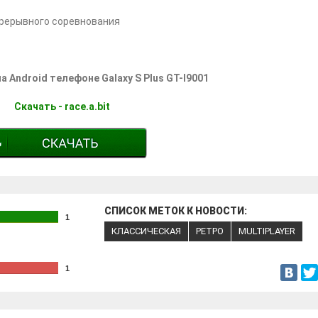
прерывного соревнования
а Android телефоне Galaxy S Plus GT-I9001
Скачать - race.a.bit
СПИСОК МЕТОК К НОВОСТИ:
1
КЛАССИЧЕСКАЯ
РЕТРО
MULTIPLAYER
1