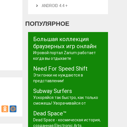
ANDROID 4.4 +
ПОПУЛЯРНОЕ
Большая коллекция
браузерных игр онлайн
Игровой портал Zarium работает
когда вы отдыхаете
Need For Speed Shift
Эти гонки не нуждаются в
представлении!
Subway Surfers
Ускоряйся так быстро, как только
сможешь! Уворачивайся от
Dead Space™
Dead Space - космическая история,
созданная Electronic Arts .