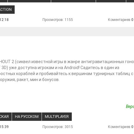
ACTION
12:18
Просмотров: 1155
Коментариев
0
HOUT 2 (сиквел известной игры в жанре антигравитационных гоно
3D) уже доступна игрокам и на Android! Садитесь в один из
остных кораблей и пробивайтесь к вершинам турнирных таблиц с
ружия, ракет, мин и бонусов.
Верс
СКАЯ
НА РУССКОМ
MULTIPLAYER
15:39
Просмотров: 3015
Коментариев
0