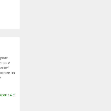
ркие.
ании с
онке!
инками на
и
сия 1.8.2