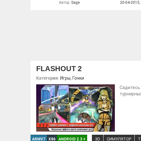
Автор:
Sage
20-04-2015,
FLASHOUT 2
Категория:
,
Игры
Гонки
Садитесь 
турнирных
3D
СИМУЛЯТОР
T
ARMV7
X86
ANDROID 2.3
+