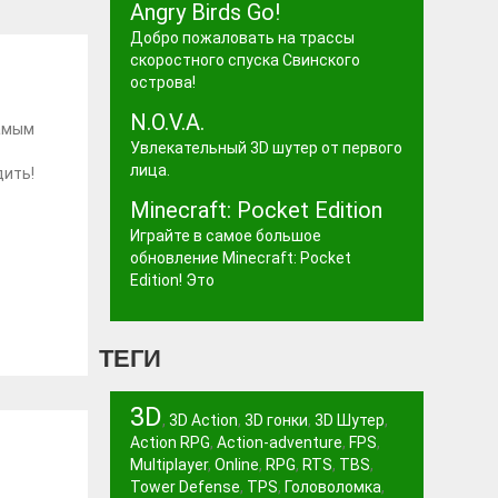
Angry Birds Go!
Добро пожаловать на трассы
скоростного спуска Свинского
острова!
N.O.V.A.
самым
Увлекательный 3D шутер от первого
лица.
дить!
Minecraft: Pocket Edition
Играйте в самое большое
обновление Minecraft: Pocket
Edition! Это
ТЕГИ
3D
,
3D Action
,
3D гонки
,
3D Шутер
,
Action RPG
,
Action-adventure
,
FPS
,
Multiplayer
,
Online
,
RPG
,
RTS
,
TBS
,
Tower Defense
,
TPS
,
Головоломка
,