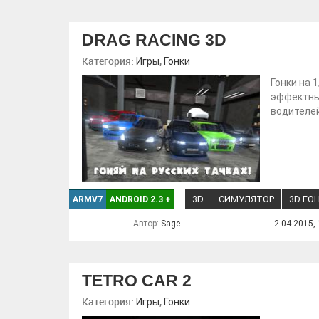
DRAG RACING 3D
Категория:
,
Игры
Гонки
Гонки на 
эффектны
водителей
3D
СИМУЛЯТОР
3D ГО
ARMV7
ANDROID 2.3
+
Автор:
Sage
2-04-2015, 
TETRO CAR 2
Категория:
,
Игры
Гонки