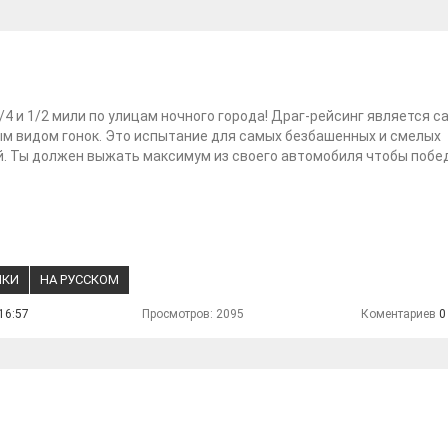
1/4 и 1/2 мили по улицам ночного города! Драг-рейсинг является 
м видом гонок. Это испытание для самых безбашенных и смелых
. Ты должен выжать максимум из своего автомобиля чтобы побе
НКИ
НА РУССКОМ
16:57
Просмотров: 2095
Коментариев
0