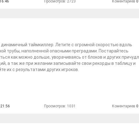
16:46
Просмотров: 2723
Коментариев
0
 динамичный таймкиллер. Летите с огромной скоростью вдоль
ой трубы, наполненной опасными преградами. Постарайтесь
ься как можно дольше, уворачиваясь от блоков и других причуд
ий, а так же при желании записывайте свои рекорды в таблицу и
те их с результатами других игроков.
 21:56
Просмотров: 1031
Коментариев
0