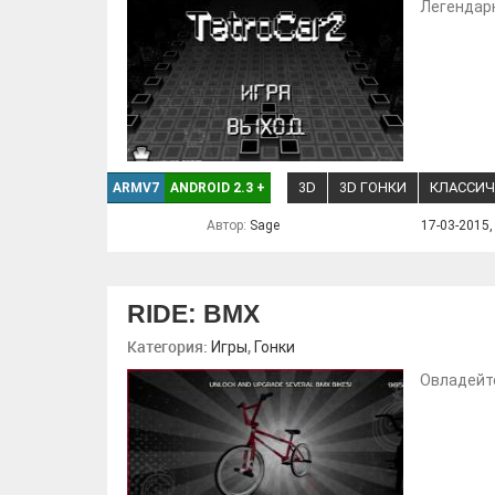
Легендарн
3D
3D ГОНКИ
КЛАССИЧ
ARMV7
ANDROID 2.3
+
Автор:
Sage
17-03-2015,
RIDE: BMX
Категория:
,
Игры
Гонки
Овладейт