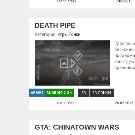
Автор:
SxXx
7-03-2015, 
DEATH PIPE
Категория:
,
Игры
Гонки
Простой и
бесконечн
продержат
конструкц
сравнивай
3D
3D ГОНКИ
ARMV7
ANDROID 2.3
+
Автор:
Sage
26-02-2015,
GTA: CHINATOWN WARS