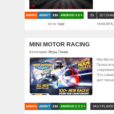
3D
3D ГОНК
ARMV6
ARMV7
X86
ANDROID 3.0
+
Автор:
Sage
16-03-2015,
MINI MOTOR RACING
Категория:
,
Игры
Гонки
Mini Moto
Прокатите
современн
Это самая
дистанцио
MULTIPLAYER
ARMV6
ARMV7
X86
ANDROID 2.3.3
+