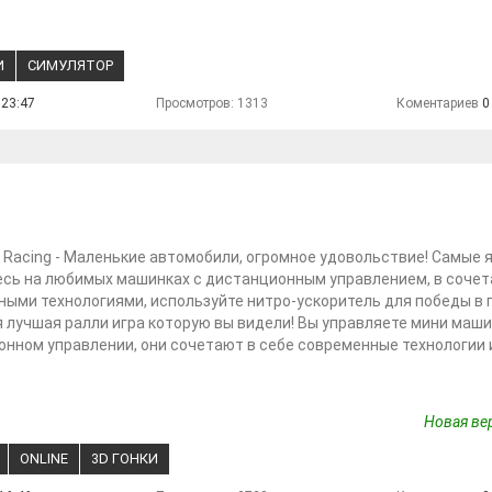
И
СИМУЛЯТОР
 23:47
Просмотров: 1313
Коментариев
0
r Racing - Маленькие автомобили, огромное удовольствие! Самые я
сь на любимых машинках с дистанционным управлением, в сочет
ыми технологиями, используйте нитро-ускоритель для победы в г
 лучшая ралли игра которую вы видели! Вы управляете мини маш
нном управлении, они сочетают в себе современные технологии 
Новая вер
ONLINE
3D ГОНКИ