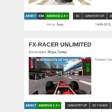
3D
СИМУЛЯТОР
3
ARMV7
X86
ANDROID 2.3
+
Автор:
Sage
14-05-2015,
FX-RACER UNLIMITED
Категория:
,
Игры
Гонки
Новые гон
СИМУЛЯТОР
3D ГОНКИ
ARMV7
ANDROID 2.3
+