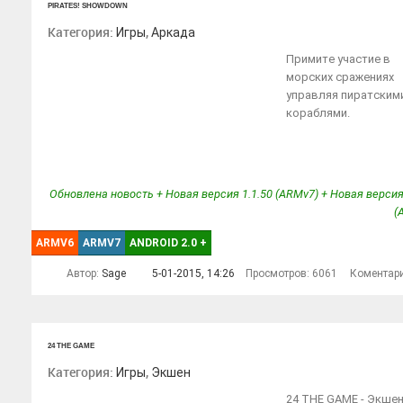
PIRATES! SHOWDOWN
Категория:
,
Игры
Аркада
Примите участие в
морских сражениях
управляя пиратским
кораблями.
Обновлена новость + Новая версия 1.1.50 (ARMv7) + Новая версия
(
ARMV6
ARMV7
ANDROID 2.0
+
Автор:
Sage
5-01-2015, 14:26
Просмотров: 6061
Коментар
24 THE GAME
Категория:
,
Игры
Экшен
24 THE GAME - Экшен