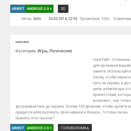
3D
ARMV7
ANDROID 2.0
+
Автор:
SxXx
25-02-2014, 22:55
Просмотров: 5262
Коментар
HARD PATH
Категория:
,
Игры
Логические
Hard Path - Отличная 
для проверки вашей
памяти. Используйте
палец, чтобы нарисо
путь на экране, и до
цели, избегая при эт
препятствий, котор
исчезают , как толь
дотрагиваетесь до экрана . Более 130 уровней, чтобы пройти и
придется использовать свои навыки и бонусы,. Готовы ли вы
принять этот вызов?
ГОЛОВОЛОМКА
ARMV7
ANDROID 2.0
+