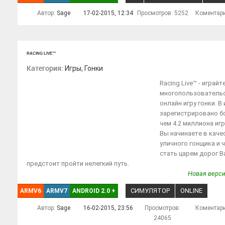
Автор:
Sage
17-02-2015, 12:34
Просмотров: 5252
Коментар
RACING LIVE™
Категория:
,
Игры
Гонки
Racing Live™ - играйт
многопользователь
онлайн игру гонки. В 
зарегистрировано б
чем 4.2 миллиона иг
Вы начинаете в каче
уличного гонщика и 
стать царем дорог В
предстоит пройти нелегкий путь.
Новая верси
СИМУЛЯТОР
ONLINE
ARMV6
ARMV7
ANDROID 2.0
+
Автор:
Sage
16-02-2015, 23:56
Просмотров:
Коментар
24065