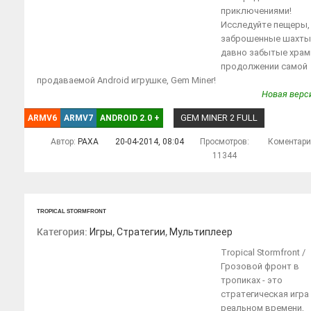
приключениями!
Исследуйте пещеры,
заброшенные шахты
давно забытые храм
продолжении самой
продаваемой Android игрушке, Gem Miner!
Новая верси
GEM MINER 2 FULL
ARMV6
ARMV7
ANDROID 2.0
+
Автор:
PAXA
20-04-2014, 08:04
Просмотров:
Коментар
11344
TROPICAL STORMFRONT
Категория:
,
,
Игры
Стратегии
Мультиплеер
Tropical Stormfront /
Грозовой фронт в
тропиках - это
стратегическая игра
реальном времени,