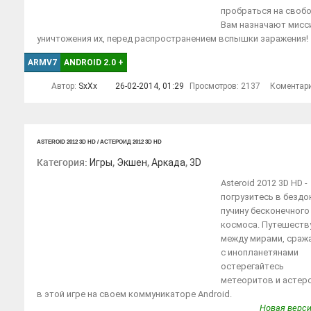
пробраться на свобо
Вам назначают мис
уничтожения их, перед распространением вспышки заражения!
ARMV7
ANDROID 2.0
+
Автор:
SxXx
26-02-2014, 01:29
Просмотров: 2137
Коментар
ASTEROID 2012 3D HD / АСТЕРОИД 2012 3D HD
Категория:
,
,
,
Игры
Экшен
Аркада
3D
Asteroid 2012 3D HD -
погрузитесь в безд
пучину бесконечного
космоса. Путешеств
между мирами, сраж
с инопланетянами
остерегайтесь
метеоритов и астер
в этой игре на своем коммуникаторе Android.
Новая верси