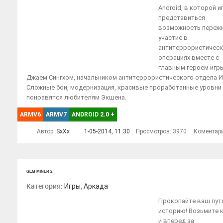
Android, в которой и
представиться
возможность переж
участие в
антитеррористическ
операциях вместе с
главным героем игр
Джаем Сингхом, начальником антитеррористического отдела И
Сложные бои, модернизация, красивые проработанные уровни
понравятся любителям Экшена.
ARMV6
ARMV7
ANDROID 2.0
+
Автор:
SxXx
1-05-2014, 11:30
Просмотров: 3970
Коментар
GEM MINER 2
Категория:
,
Игры
Аркада
Прокопайте ваш пут
историю! Возьмите 
и вперед за