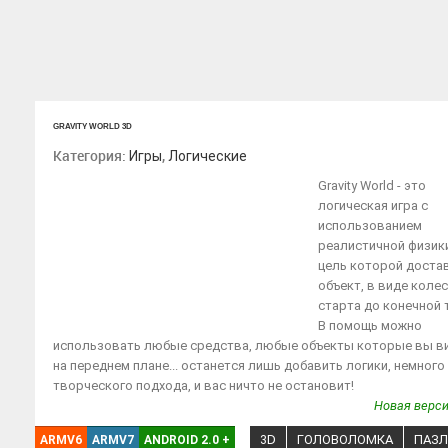
GRAVITY WORLD 3D
Категория:
,
Игры
Логические
Gravity World - это
логическая игра с
использованием
реалистичной физик
цель которой доста
объект, в виде колес
старта до конечной 
В помощь можно
использовать любые средства, любые объекты которые вы в
на переднем плане... останется лишь добавить логики, немного
творческого подхода, и вас ничто не остановит!
Новая верси
3D
ГОЛОВОЛОМКА
ПАЗ
ARMV6
ARMV7
ANDROID 2.0
+