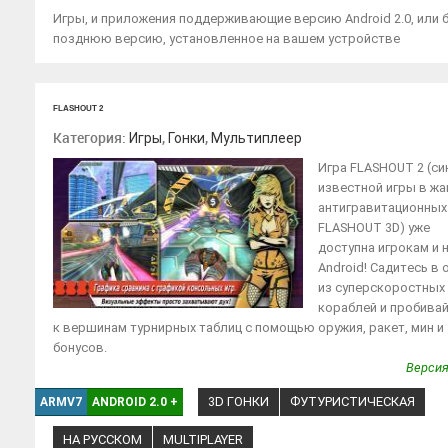
Игры, и приложения поддерживающие версию Android 2.0, или 
позднюю версию, установленное на вашем устройстве
FLASHOUT 2
Категория:
,
,
Игры
Гонки
Мультиплеер
Игра FLASHOUT 2 (си
известной игры в жа
антигравитационных
FLASHOUT 3D) уже
доступна игрокам и 
Android! Садитесь в 
из суперскоростных
кораблей и пробива
к вершинам турнирных таблиц с помощью оружия, ракет, мин и
бонусов.
Версия
3D ГОНКИ
ФУТУРИСТИЧЕСКАЯ
ARMV7
ANDROID 2.0
+
НА РУССКОМ
MULTIPLAYER