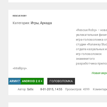
RESCUE ROBY
Категория:
,
Игры
Аркада
«Rescue Roby» – нов
увлекательная физи
игра-головоломка о
студии «Runaway Stud
отдела казуальных и
игр головоломок
знаменитого
разработчика прило
«Intellijoy».
Новая верс
ГОЛОВОЛОМКА
ARMV7
ANDROID 2.0
+
Автор:
SxXx
8-01-2015, 14:55
Просмотров: 4399
Коментар