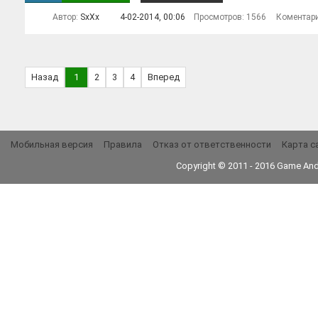
Автор:
SxXx
4-02-2014, 00:06
Просмотров: 1566
Коментар
Назад
1
2
3
4
Вперед
Мобильная версия
Правила
Отказ от ответственности
Карта с
Copyright © 2011 - 2016
Game And