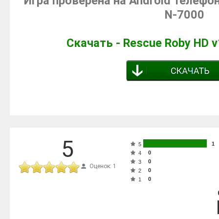
Игра проверена на Android телефо
N-7000
Скачать - Rescue Roby HD v
5
1
5
0
4
0
3
Оценок: 1
0
2
0
1