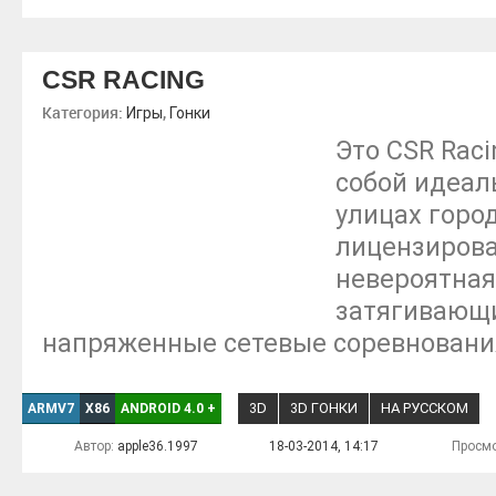
CSR RACING
Категория:
,
Игры
Гонки
Это CSR Rac
собой идеал
улицах город
лицензирова
невероятная
затягивающи
напряженные сетевые соревновани
3D
3D ГОНКИ
НА РУССКОМ
ARMV7
X86
ANDROID 4.0
+
Автор:
apple36.1997
18-03-2014, 14:17
Просмо