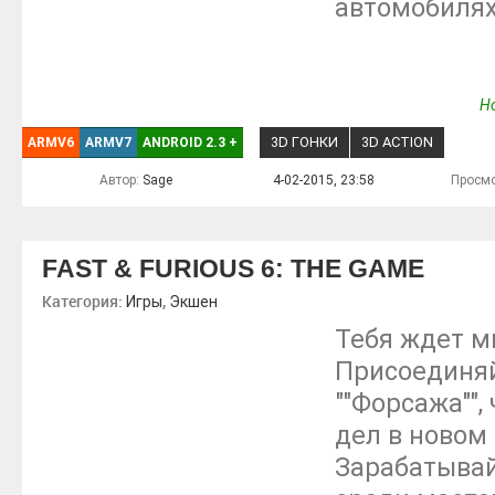
автомобилях
Но
3D ГОНКИ
3D ACTION
ARMV6
ARMV7
ANDROID 2.3
+
Автор:
Sage
4-02-2015, 23:58
Просмо
FAST & FURIOUS 6: THE GAME
Категория:
,
Игры
Экшен
Тебя ждет ми
Присоединяй
""Форсажа"",
дел в новом
Зарабатывай