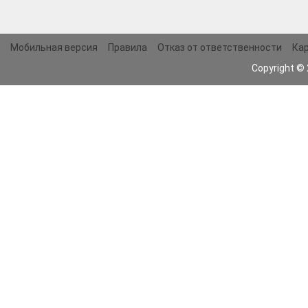
Мобильная версия
Правила
Отказ от ответственности
Кар
Copyright ©