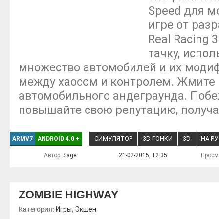
Speed для м
игре от раз
Real Racing 
тачку, испол
множество автомобилей и их моди
между хаосом и контролем. Жмите н
автомобильного андеграунда. Побеж
повышайте свою репутацию, получа
СИМУЛЯТОР
3D ГОНКИ
3D
НА Р
ARMV7
ANDROID 4.0
+
Автор:
Sage
21-02-2015, 12:35
Просм
ZOMBIE HIGHWAY
Категория:
,
Игры
Экшен