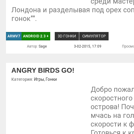
среди масте
Лондона и разделывая под орех соп
гонок"".
3D ГОНКИ
СИМУЛЯТОР
ARMV7
ANDROID 2.3
+
Автор:
Sage
3-02-2015, 17:09
Просмо
ANGRY BIRDS GO!
Категория:
,
Игры
Гонки
Добро пожал
скоростного
острова! Поч
мчась на го
скорости к 
Готовься к 