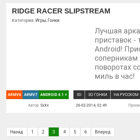
RIDGE RACER SLIPSTREAM
Категория:
,
Игры
Гонки
Лучшая арка
приставок - 
Android! При
соперникам 
поворотах с
миль в час!
3D
3D ГОНКИ
НА РУССКОМ
ARMV6
ARMV7
ANDROID 4.1
+
Автор:
SxXx
26-02-2014, 02:49
Просм
Назад
1
2
3
4
5
6
Вперед