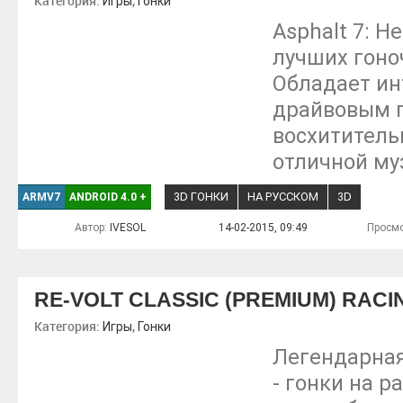
Категория:
,
Игры
Гонки
Asphalt 7: H
лучших гоно
Обладает и
драйвовым 
восхититель
отличной му
3D ГОНКИ
НА РУССКОМ
3D
ARMV7
ANDROID 4.0
+
Автор:
IVESOL
14-02-2015, 09:49
Просмо
RE-VOLT CLASSIC (PREMIUM) RACI
Категория:
,
Игры
Гонки
Легендарная 
- гонки на 