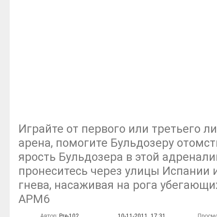
Играйте от первого или третьего ли
арена, помогите Бульдозеру отомст
ярость Бульдозера в этой адренали
пронеситесь через улицы Испании 
гнева, насаживая на рога убегающ
АРМ6
Автор:
Pre-102
10-11-2011, 17:31
Просмо