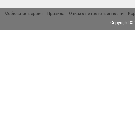
Мобильная версия
Правила
Отказ от ответственности
Кар
Copyright ©