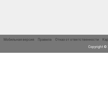
Мобильная версия
Правила
Отказ от ответственности
Кар
Copyright ©