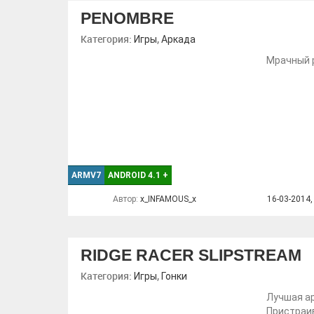
PENOMBRE
Категория:
,
Игры
Аркада
Мрачный 
ARMV7
ANDROID 4.1
+
Автор:
x_INFAMOUS_x
16-03-2014,
RIDGE RACER SLIPSTREAM
Категория:
,
Игры
Гонки
Лучшая ар
Пристраив