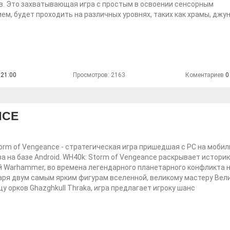
в. Это захватывающая игра с простым в освоении сенсорным
ем, будет проходить на различных уровнях, таких как храмы, джун
 21:00
Просмотров: 2163
Коментариев
0
NCE
orm of Vengeance - стратегическая игра пришедшая с PС на моби
а на базе Android. WH40k: Storm of Vengeance раскрывает истори
 Warhammer, во времена легендарного планетарного конфликта н
даря двум самым ярким фигурам вселенной, великому мастеру Вел
у орков Ghazghkull Thraka, игра предлагает игроку шанс