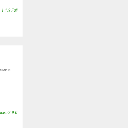
1.1.9 Full
ьями и
сия 2.9.0