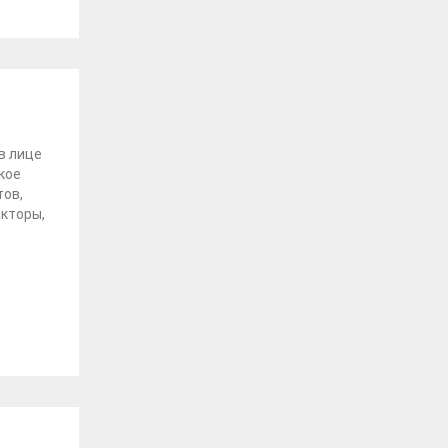
 в лице
кое
тов,
акторы,