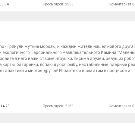
00:04
Просмотров: 2556
Коментариев
0
ferno - Грянули жуткие морозы, и каждый житель нашёл нового друга
и экологичного Персонального Развлекательного Камина "Малень
росайте в него ваши старые игрушки, письма друзей, ревущих робо
 карты, батарейки, лопающуюся рыбу, нестабильные ядерные ре
 галактики и многое другое! Играйте со всем этим в процессе и
 14:28
Просмотров: 2159
Коментариев
0