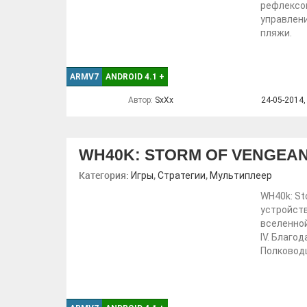
рефлексо
управлени
пляжи.
ARMV7
ANDROID 4.1
+
Автор:
SxXx
24-05-2014,
WH40K: STORM OF VENGEA
Категория:
,
,
Игры
Стратегии
Мультиплеер
WH40k: St
устройств
вселенной
IV. Благо
Полководц