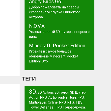
Angry Birds Go!
Добро пожаловать на трассы
скоростного спуска Свинского
острова!
N.O.V.A.
Увлекательный 3D шутер от первого
лица.
Minecraft: Pocket Edition
Играйте в самое большое
обновление Minecraft: Pocket
Edition! Это
ТЕГИ
3D
,
3D Action
,
3D гонки
,
3D Шутер
,
Action RPG
,
Action-adventure
,
FPS
,
Multiplayer
,
Online
,
RPG
,
RTS
,
TBS
,
Tower Defense
,
TPS
,
Головоломка
,