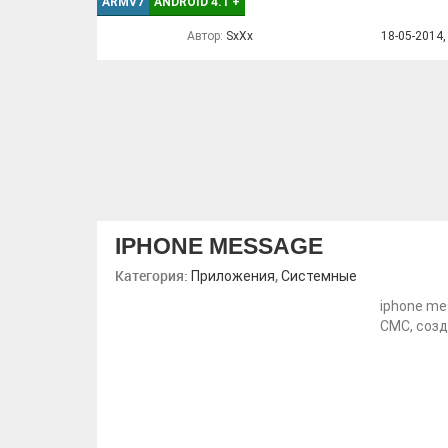
ARMV7
ANDROID 4.1
+
Автор:
SxXx
18-05-2014,
IPHONE MESSAGE
Категория:
,
Приложения
Системные
iphone me
СМС, созд