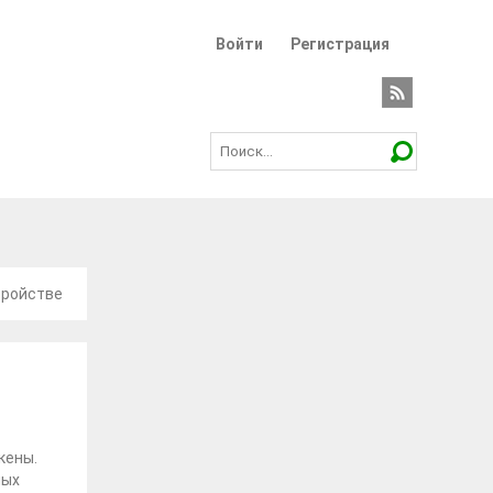
Войти
Регистрация
тройстве
кены.
ных