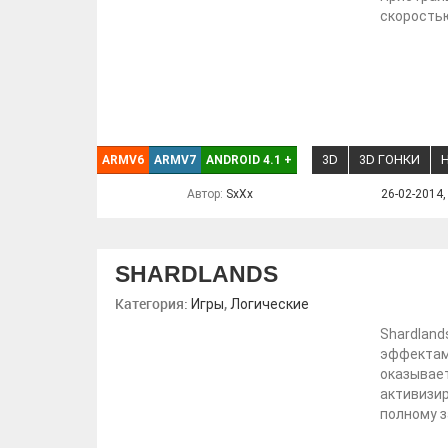
скоростью
3D
3D ГОНКИ
ARMV6
ARMV7
ANDROID 4.1
+
Автор:
SxXx
26-02-2014,
SHARDLANDS
Категория:
,
Игры
Логические
Shardland
эффектами
оказывает
активизир
полному з