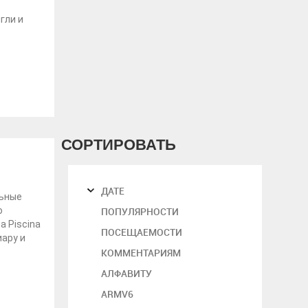
гли и
СОРТИРОВАТЬ
ДАТЕ
льные
ю
ПОПУЛЯРНОСТИ
а Piscina
ПОСЕЩАЕМОСТИ
иару и
КОММЕНТАРИЯМ
АЛФАВИТУ
ARMV6