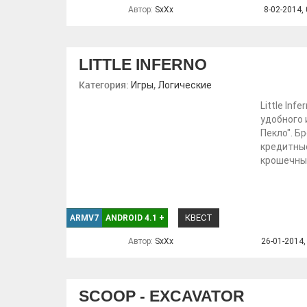
Автор:
SxXx
8-02-2014, 
LITTLE INFERNO
Категория:
,
Игры
Логические
Little In
удобного 
Пекло". Б
кредитные
крошечные
КВЕСТ
ARMV7
ANDROID 4.1
+
Автор:
SxXx
26-01-2014,
SCOOP - EXCAVATOR