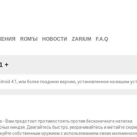
ЖЕНИЯ
ROM'Ы
НОВОСТИ
ZARIUM
F.A.Q
1 +
roid 4.1, или более позднюю версию, установленное на вашем ус
os - Вам предстоит противостоять против бесконечного натиска
ных ниндзя. Двигайтесь быстро, уворачивайтесь и метайте сюри
акуйте собственным оружием с использованием своих молниенос