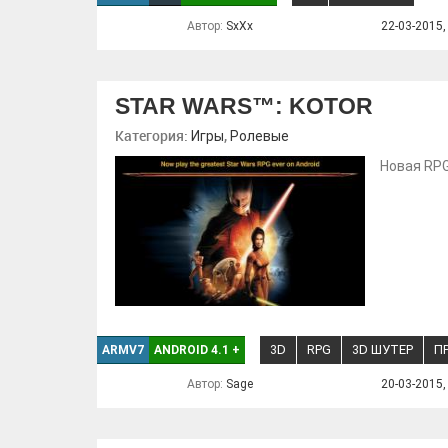
Автор:
SxXx
22-03-2015,
STAR WARS™: KOTOR
Категория:
,
Игры
Ролевые
Новая RPG
3D
RPG
3D ШУТЕР
П
ARMV7
ANDROID 4.1
+
Автор:
Sage
20-03-2015,