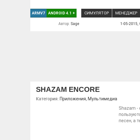
СИМУЛЯТОР
МЕНЕДЖЕР
ARMV7
ANDROID 4.1
+
Автор:
Sage
1-05-2015, 
SHAZAM ENCORE
Категория:
,
Приложения
Мультимедиа
Shazam - 
пользуютс
песен, а 