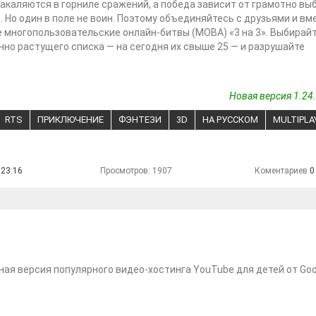
акаляются в горниле сражений, а победа зависит от грамотно вы
. Но один в поле не воин. Поэтому объединяйтесь с друзьями и вм
 многопользовательские онлайн-битвы (MOBA) «3 на 3». Выбирайт
нно растущего списка — на сегодня их свыше 25 — и разрушайте
Новая версия 1.24.
RTS
ПРИКЛЮЧЕНИЕ
ФЭНТЕЗИ
3D
НА РУССКОМ
MULTIPLA
 23:16
Просмотров: 1907
Коментариев
0
ая версия популярного видео-хостинга YouTube для детей от Goo