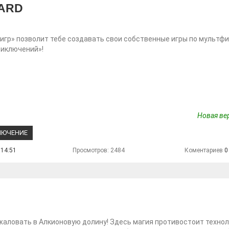
ZARD
игр» позволит тебе создавать свои собственные игры по мультф
риключений»!
Новая вер
ЛЮЧЕНИЕ
 14:51
Просмотров: 2484
Коментариев
0
аловать в Алкионовую долину! Здесь магия противостоит технол