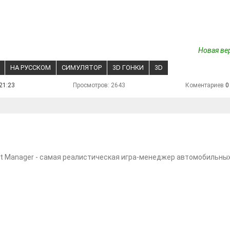
Новая вер
НА РУССКОМ
СИМУЛЯТОР
3D ГОНКИ
3D
21:23
Просмотров: 2643
Коментариев
0
t Manager - самая реалистическая игра-менеджер автомобильных