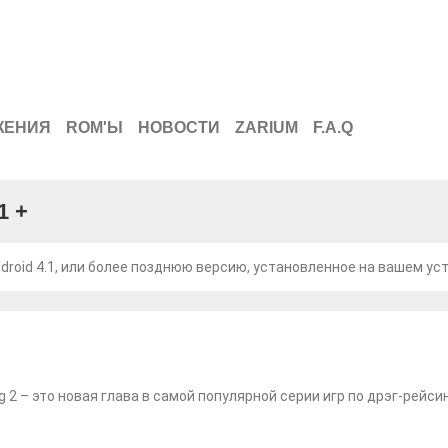
ЖЕНИЯ
ROM'Ы
НОВОСТИ
ZARIUM
F.A.Q
1 +
roid 4.1, или более позднюю версию, установленное на вашем ус
g 2 – это новая глава в самой популярной серии игр по дрэг-рейсин