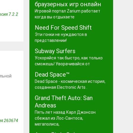
браузерных игр онлайн
Игровой портал Zarium работает
сия 7.2.2
когда вы отдыхаете
Need For Speed Shift
Эти гонки не нуждаются в
представлении!
Subway Surfers
Ускоряйся так быстро, как только
сможешь! Уворачивайся от
Dead Space™
ольной
Dead Space - космическая история,
созданная Electronic Arts .
Grand Theft Auto: San
Andreas
Пять лет назад Карл Джонсон
сбежал из Лос-Сантоса,
ия 263674
мегаполиса,