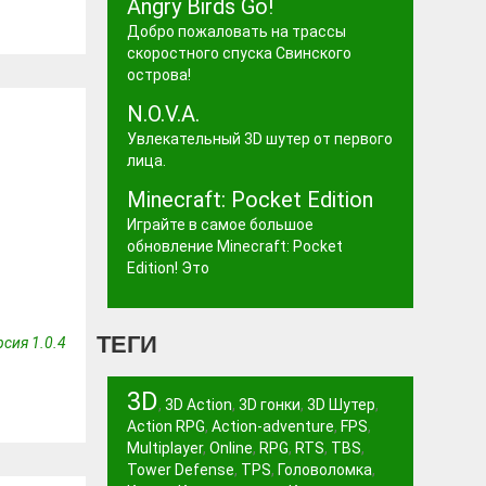
Angry Birds Go!
Добро пожаловать на трассы
скоростного спуска Свинского
острова!
N.O.V.A.
Увлекательный 3D шутер от первого
лица.
Minecraft: Pocket Edition
Играйте в самое большое
обновление Minecraft: Pocket
Edition! Это
ТЕГИ
сия 1.0.4
3D
,
3D Action
,
3D гонки
,
3D Шутер
,
Action RPG
,
Action-adventure
,
FPS
,
Multiplayer
,
Online
,
RPG
,
RTS
,
TBS
,
Tower Defense
,
TPS
,
Головоломка
,