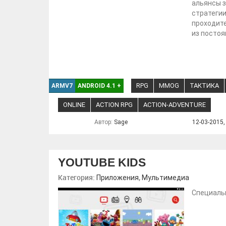
альянсы з
стратегии
проходите
из постоя
RPG
MMOG
ТАКТИКА
ARMV7
ANDROID 4.1
+
ONLINE
ACTION RPG
ACTION-ADVENTURE
Автор:
Sage
12-03-2015,
YOUTUBE KIDS
Категория:
,
Приложения
Мультимедиа
Специальн