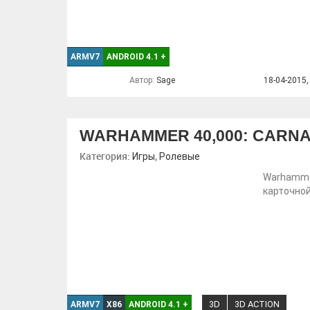
ARMV7
ANDROID 4.1
+
Автор:
Sage
18-04-2015,
WARHAMMER 40,000: CARN
Категория:
,
Игры
Ролевые
Warhammer
карточной
3D
3D ACTION
ARMV7
X86
ANDROID 4.1
+