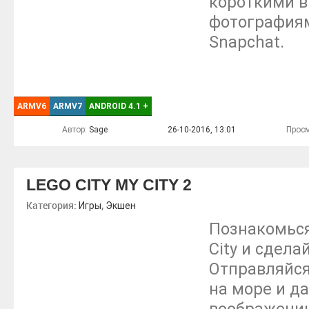
короткими 
фотографиям
Snapchat.
ARMV6
ARMV7
ANDROID 4.1
+
Автор:
Sage
26-10-2016, 13:01
Просм
LEGO CITY MY CITY 2
Категория:
,
Игры
Экшен
Познакомься
City и сдела
Отправляйся
на море и д