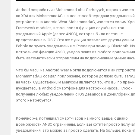
Android разработчик Mohammad Abu-Garbeyyeh, широко извес
на XDA как MohammadAG, нашел способ передачи уведомлений 
устройства на Android Wear. MohammadAG, известен своим Xp
Framework modules, использовал функцию службы центра
уведомлений Apple (далее ANSC), которая была впервые
представлена в iOS 7. Эта же функция позволяет другим умным
Pebble получать уведомления с iPhone при помощи Bluetooth. Из
встроенной функции ANSC, уведомления из любого приложения
быть автоматически отправлены на подключенные умные часы
Что бы часы на Android Wear могли подключится к айУстройств
MohammadAG создал приложение, которое должно быть запу
на часах. Существенным минусом является то, что вы по прежн
нуждаетесь в Android смартфоне для настройки часов. Плюс -
получение любых уведомлений с iOS девайсов и джейлбрейк д
этого не требуется.
Конечно же, потенциал смарт-часов на много выше, однако
возможности ANSC ограничены. Если вы хотите просто получа
уведомления, это можно за просто сделать. На больше, пока ч