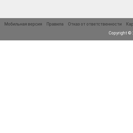
Мобильная версия
Правила
Отказ от ответственности
Кар
Copyright ©