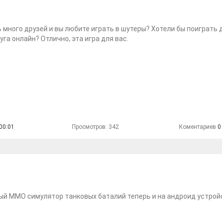
ь много друзей и вы любите играть в шутеры? Хотели бы поиграть 
уга онлайн? Отлично, эта игра для вас.
00:01
Просмотров: 342
Коментариев
0
й MMO cимулятор танковых баталий теперь и на андроид устрой