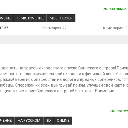
Новая версия
ONLINE
ПРИКЛЮЧЕНИЕ
MULTIPLAYER
13:57
Просмотров: 729
Коментариев
0
аловать на трассы скоростного спуска Свинского острова! Почу
и, мчась на головокружительной скорости к финишной ленте! Гото
ражам! Берегись опасностей на дороге и вредных соперников, го
победы. Опережай их всех, выигрывай призы, улучшай свой карт и 
нщиком в истории Свинского острова! На старт... Внимание...
Новая вер
ЧЕНИЕ
НА РУССКОМ
3D
ONLINE