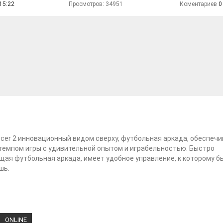
15:22
Просмотров: 34951
Коментариев
0
ccer 2 инновационный видом сверху, футбольная аркада, обеспе
темпом игры с удивительной опытом и играбельностью. Быстро
ая футбольная аркада, имеет удобное управление, к которому б
шь.
ONLINE