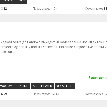
ONLINE
RPG
13:12
Просмотров: 41741
Коментариев
8
кадкая гонка для Android выходит на качественно новый виток! Б
изическому движку вас ждут захватывающие скоростные трюки и
ые гонки!
Новая верси
РУССКОМ
ONLINE
MULTIPLAYER
3D ACTION
16:29
Просмотров: 65149
Коментариев
3