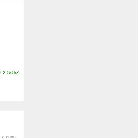
6.2.15153
 шутеров