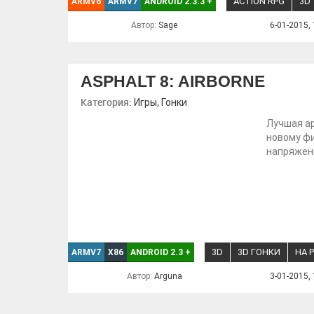
ACTION RPG
3D
ARMV6
ARMV7
ANDROID 2.3.3
+
Автор:
Sage
6-01-2015, 
ASPHALT 8: AIRBORNE
Категория:
,
Игры
Гонки
Лучшая ар
новому ф
напряженн
3D
3D ГОНКИ
НА 
ARMV7
X86
ANDROID 2.3
+
Автор:
Arguna
3-01-2015, 