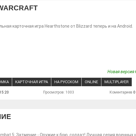
 WARCRAFT
ьная карточная игра Hearthstone от Blizzard теперь и на Android.
Новая версия 
ОМКА
КАРТОЧНАЯ ИГРА
НА РУССКОМ
ONLINE
MULTIPLAYER
15:20
Просмотров: 1003
Коментариев
0
НИЕ
mbat 5: Затмение - Оружие к бою, солдат! Лучшая серия военных