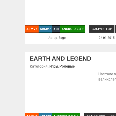
СИМУЛЯТОР
ARMV6
ARMV7
X86
ANDROID 2.3
+
Автор:
Sage
24-01-2015,
EARTH AND LEGEND
Категория:
,
Игры
Ролевые
Настало в
великолеп