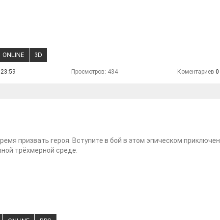
ONLINE
3D
 23:59
Просмотров: 434
Коментариев
0
ремя призвать героя. Вступите в бой в этом эпическом приключен
ной трёхмерной среде.