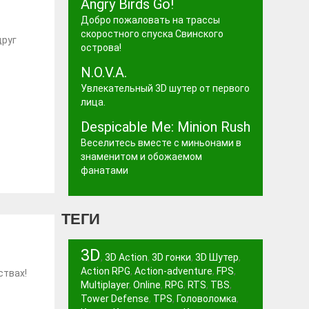
Angry Birds Go!
Добро пожаловать на трассы
скоростного спуска Свинского
друг
острова!
N.O.V.A.
Увлекательный 3D шутер от первого
лица.
Despicable Me: Minion Rush
Веселитесь вместе с миньонами в
знаменитом и обожаемом
фанатами
ТЕГИ
3D
,
3D Action
,
3D гонки
,
3D Шутер
,
Action RPG
,
Action-adventure
,
FPS
,
ствах!
Multiplayer
,
Online
,
RPG
,
RTS
,
TBS
,
Tower Defense
,
TPS
,
Головоломка
,