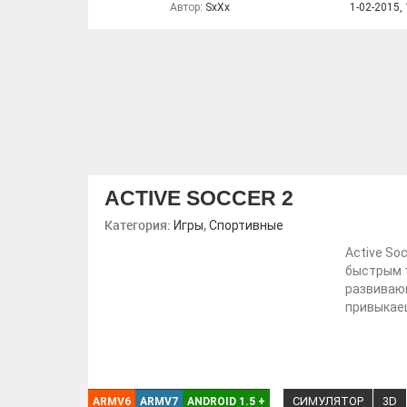
Автор:
SxXx
1-02-2015, 
ACTIVE SOCCER 2
Категория:
,
Игры
Спортивные
Active So
быстрым 
развивающ
привыкае
СИМУЛЯТОР
3D
ARMV6
ARMV7
ANDROID 1.5
+