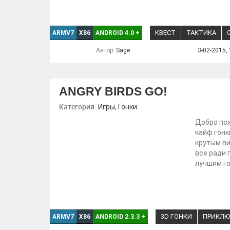
КВЕСТ
ТАКТИКА
ARMV7
X86
ANDROID 4.0
+
Автор:
Sage
3-02-2015, 
ANGRY BIRDS GO!
Категория:
,
Игры
Гонки
Добро пож
кайф гонк
крутым ви
все ради 
лучшим го
3D ГОНКИ
ПРИКЛЮ
ARMV7
X86
ANDROID 2.3.3
+