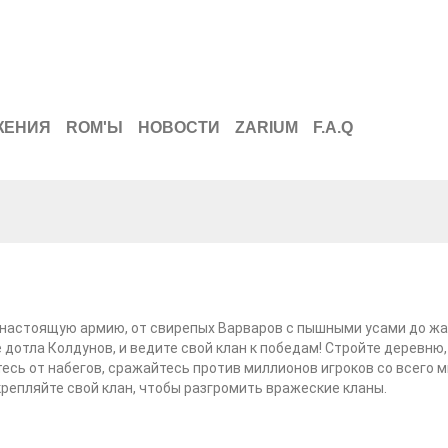
ЖЕНИЯ
ROM'Ы
НОВОСТИ
ZARIUM
F.A.Q
 настоящую армию, от свирепых Варваров с пышными усами до 
 дотла Колдунов, и ведите свой клан к победам! Стройте деревню,
сь от набегов, сражайтесь против миллионов игроков со всего м
репляйте свой клан, чтобы разгромить вражеские кланы.