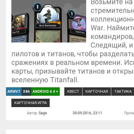
Возьмите на
стремительн
коллекционн
War. Наймит
командиров,
Следящий, и
пилотов и титанов, чтобы разделать
сражениях в реальном времени. Ис
карты, призывайте титанов и откры
вселенную Titanfall.
КВЕСТ
КАРТОЧНАЯ
ТАКТИКА
ARMV7
X86
ANDROID 4.4
+
КАРТОЧНАЯ ИГРА
Автор:
Sage
30-09-2016, 23:11
Просм