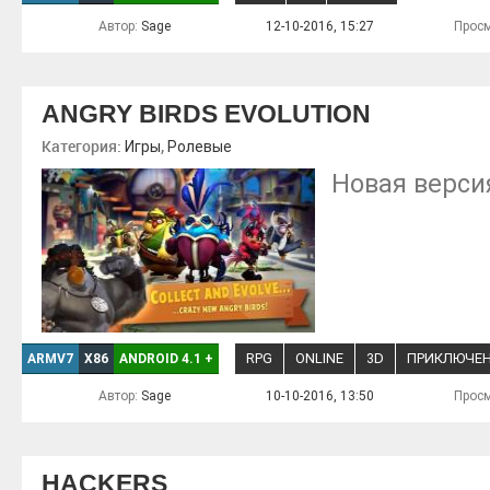
Автор:
Sage
12-10-2016, 15:27
Просм
ANGRY BIRDS EVOLUTION
Категория:
,
Игры
Ролевые
Новая верси
RPG
ONLINE
3D
ПРИКЛЮЧЕ
ARMV7
X86
ANDROID 4.1
+
Автор:
Sage
10-10-2016, 13:50
Просм
HACKERS