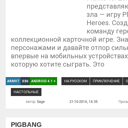
представляю
зла — игру P
Heroes. Соз
команду гер
коллекционной карточной игре. Зн
персонажами и давайте отпор сил
впервые на мобильных устройствах 
которую хотите сыграть. Это
НА РУССКОМ
ПРИКЛЮЧЕНИЕ
O
ARMV7
X86
ANDROID 4.1
+
НАСТОЛЬНЫЕ
Автор:
Sage
21-10-2016, 16:35
Просм
PIGBANG