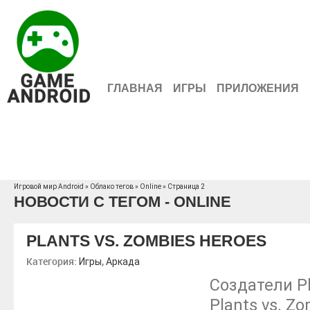
ГЛАВНАЯ
ИГРЫ
ПРИЛОЖЕНИЯ
Игровой мир Android
»
Облако тегов
» Online » Страница 2
НОВОСТИ С ТЕГОМ - ONLINE
PLANTS VS. ZOMBIES HEROES
Категория:
,
Игры
Аркада
Создатели Pl
Plants vs. Z