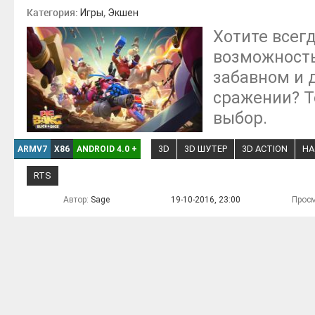
Категория:
,
Игры
Экшен
Хотите всег
возможность
забавном и 
сражении? Т
выбор.
3D
3D ШУТЕР
3D ACTION
НА
ARMV7
X86
ANDROID 4.0
+
RTS
Автор:
Sage
19-10-2016, 23:00
Просм