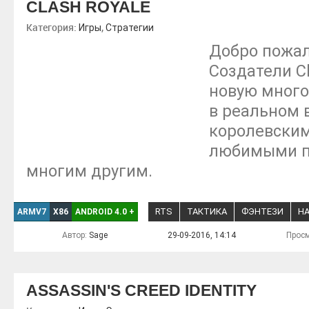
CLASH ROYALE
Категория:
,
Игры
Стратегии
Добро пожал
Создатели Cl
новую много
в реальном 
королевским
любимыми п
многим другим.
RTS
ТАКТИКА
ФЭНТЕЗИ
НА
ARMV7
X86
ANDROID 4.0
+
Автор:
Sage
29-09-2016, 14:14
Просм
ASSASSIN'S CREED IDENTITY