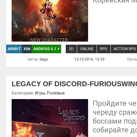
Корейская 
3D
ONLINE
RPG
ACTION RPG
ARMV7
X86
ANDROID 4.1
+
Автор:
Sage
13-10-2016, 16:29
Просм
LEGACY OF DISCORD-FURIOUSWIN
Категория:
,
Игры
Ролевые
Пройдите че
череду сраж
боссами под
собирайте д