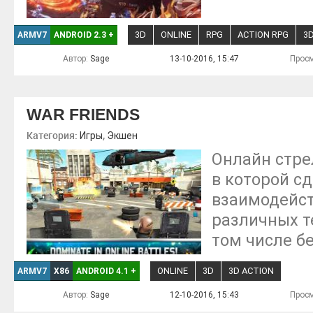
3D
ONLINE
RPG
ACTION RPG
3
ARMV7
ANDROID 2.3
+
Автор:
Sage
13-10-2016, 15:47
Просм
WAR FRIENDS
Категория:
,
Игры
Экшен
Онлайн стре
в которой с
взаимодейст
различных т
том числе б
ONLINE
3D
3D ACTION
ARMV7
X86
ANDROID 4.1
+
Автор:
Sage
12-10-2016, 15:43
Просм