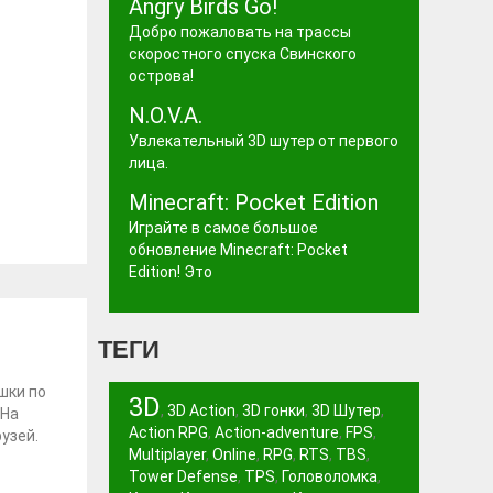
Angry Birds Go!
Добро пожаловать на трассы
скоростного спуска Свинского
острова!
N.O.V.A.
Увлекательный 3D шутер от первого
лица.
Minecraft: Pocket Edition
Играйте в самое большое
9
обновление Minecraft: Pocket
Edition! Это
ТЕГИ
шки по
3D
,
3D Action
,
3D гонки
,
3D Шутер
,
 На
Action RPG
,
Action-adventure
,
FPS
,
узей.
Multiplayer
,
Online
,
RPG
,
RTS
,
TBS
,
Tower Defense
,
TPS
,
Головоломка
,