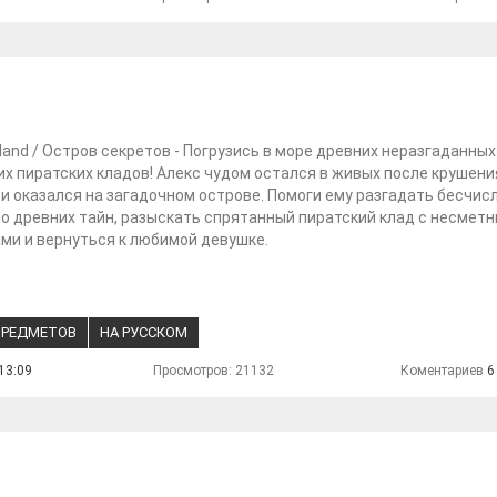
sland / Остров секретов - Погрузись в море древних неразгаданных
х пиратских кладов! Алекс чудом остался в живых после крушени
и оказался на загадочном острове. Помоги ему разгадать бесчис
 древних тайн, разыскать спрятанный пиратский клад с несмет
ми и вернуться к любимой девушке.
ПРЕДМЕТОВ
НА РУССКОМ
13:09
Просмотров: 21132
Коментариев
6