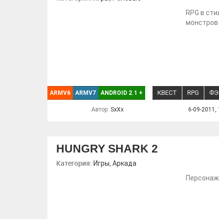
RPG в сти
монстров 
КВЕСТ
RPG
ФЭ
ARMV6
ARMV7
ANDROID 2.1
+
Автор:
SxXx
6-09-2011, 
HUNGRY SHARK 2
Категория:
,
Игры
Аркада
Персонажи