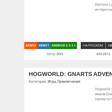
Demons La
интересн
НА РУССКОМ
К
ARMV6
ARMV7
ANDROID 2.3.3
+
Автор:
SxXx
4-03-2012, 
HOGWORLD: GNARTS ADVE
Категория:
,
Игры
Приключения
Hogworld:
имени Gna
своем пут