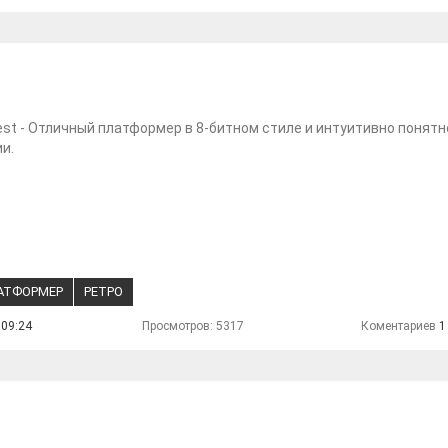
est - Отличный платформер в 8-битном стиле и интуитивно понят
и.
АТФОРМЕР
РЕТРО
 09:24
Просмотров: 5317
Коментариев
1