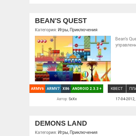
BEAN'S QUEST
Категория:
,
Игры
Приключения
Bean's Qu
управлени
КВЕСТ
ПЛ
ARMV6
ARMV7
X86
ANDROID 2.3.3
+
Автор:
SxXx
17-04-2012,
DEMONS LAND
Категория:
,
Игры
Приключения