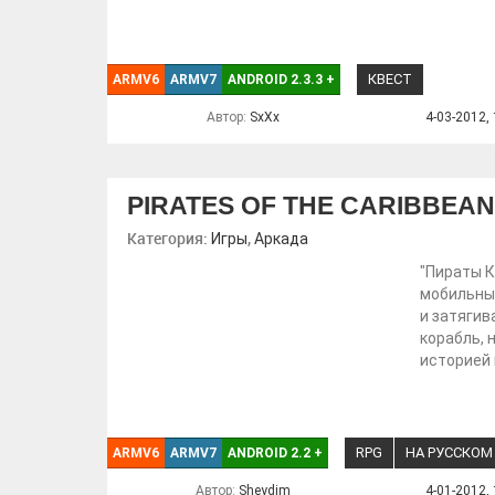
КВЕСТ
ARMV6
ARMV7
ANDROID 2.3.3
+
Автор:
SxXx
4-03-2012, 
PIRATES OF THE CARIBBEAN
Категория:
,
Игры
Аркада
"Пираты К
мобильных
и затягив
корабль, 
историей 
RPG
НА РУССКОМ
ARMV6
ARMV7
ANDROID 2.2
+
Автор:
Sheydim
4-01-2012, 