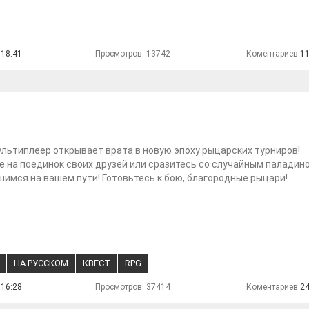
 18:41
Просмотров: 13742
Коментариев
1
льтиплеер открывает врата в новую эпоху рыцарских турниров!
 на поединок своих друзей или сразитесь со случайным паладин
имся на вашем пути! Готовьтесь к бою, благородные рыцари!
НА РУССКОМ
КВЕСТ
RPG
 16:28
Просмотров: 37414
Коментариев
2