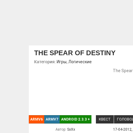
THE SPEAR OF DESTINY
Категория:
,
Игры
Логические
The Spear
КВЕСТ
ГОЛОВО
ARMV6
ARMV7
ANDROID 2.3.3
+
Автор:
SxXx
17-04-2012,