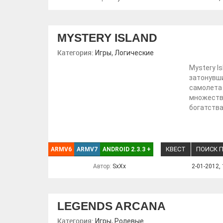
MYSTERY ISLAND
Категория:
,
Игры
Логические
Mystery I
затонувши
самолета 
множество
богатства
КВЕСТ
ПОИСК 
ARMV6
ARMV7
ANDROID 2.3.3
+
Автор:
SxXx
2-01-2012, 
LEGENDS ARCANA
Категория:
,
Игры
Ролевые