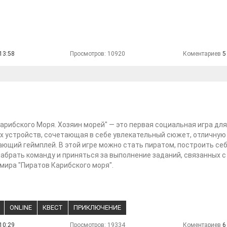
13:58
Просмотров: 10920
Коментариев
5
арибского Моря. Хозяин морей" — это первая социальная игра для
 устройств, сочетающая в себе увлекательный сюжет, отличную
ающий геймплей. В этой игре можно стать пиратом, построить се
набрать команду и приняться за выполнение заданий, связанных с
мира "Пиратов Карибского моря".
ONLINE
КВЕСТ
ПРИКЛЮЧЕНИЕ
10:29
Просмотров: 19334
Коментариев
6