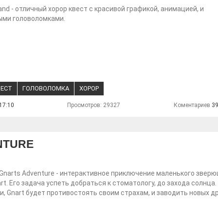
nd - отличный хорор квест с красивой графикой, анимацией, и
ыми головоломками.
ВЕСТ
ГОЛОВОЛОМКА
ХОРОР
17:10
Просмотров: 29327
Коментариев
3
NTURE
 Gnarts Adventure - интерактивное приключение маленького зверю
rt. Его задача успеть добраться к стоматологу, до захода солнца.
и, Gnart будет противостоять своим страхам, и заводить новых др