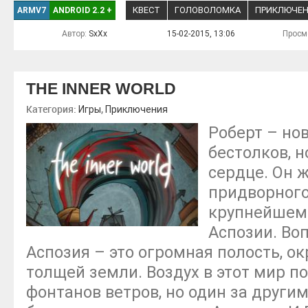
КВЕСТ
ГОЛОВОЛОМКА
ПРИКЛЮЧЕН
ARMV7
ANDROID 2.2
+
Автор:
SxXx
15-02-2015, 13:06
Просм
THE INNER WORLD
Категория:
,
Игры
Приключения
Роберт – но
бестолков, н
сердце. Он 
придворного
крупнейшем 
Аспозии. Во
Аспозия – это огромная полость, о
толщей земли. Воздух в этот мир по
фонтанов ветров, но один за други