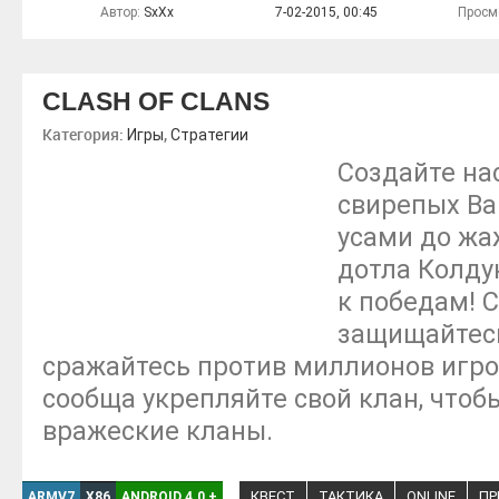
Автор:
SxXx
7-02-2015, 00:45
Просм
CLASH OF CLANS
Категория:
,
Игры
Стратегии
Создайте на
свирепых В
усами до жа
дотла Колдун
к победам! 
защищайтесь
сражайтесь против миллионов игрок
сообща укрепляйте свой клан, чтоб
вражеские кланы.
КВЕСТ
ТАКТИКА
ONLINE
ПР
ARMV7
X86
ANDROID 4.0
+