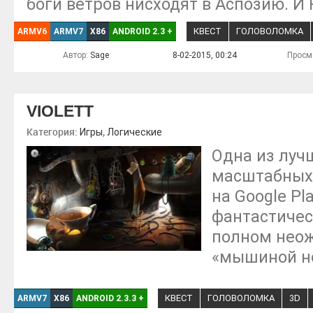
боги ветров нисходят в Аспозию. И
КВЕСТ
ГОЛОВОЛОМКА
ARMV6
ARMV7
X86
ANDROID 2.3
+
Автор:
Sage
8-02-2015, 00:24
Просм
VIOLETT
Категория:
,
Игры
Логические
Одна из луч
масштабных
на Google Pl
фантастичес
полном нео
«мышиной н
КВЕСТ
ГОЛОВОЛОМКА
3D
ARMV7
X86
ANDROID 2.3.3
+