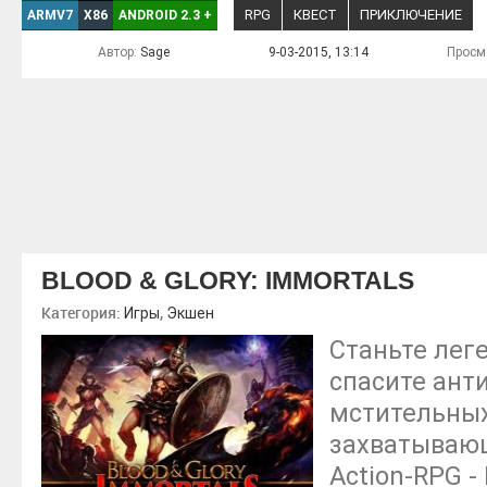
RPG
КВЕСТ
ПРИКЛЮЧЕНИЕ
ARMV7
X86
ANDROID 2.3
+
Автор:
Sage
9-03-2015, 13:14
Просм
BLOOD & GLORY: IMMORTALS
Категория:
,
Игры
Экшен
Станьте лег
спасите ант
мстительных
захватывающ
Action-RPG - 