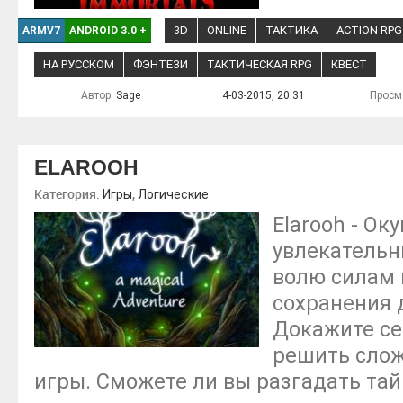
3D
ONLINE
ТАКТИКА
ACTION RPG
ARMV7
ANDROID 3.0
+
НА РУССКОМ
ФЭНТЕЗИ
ТАКТИЧЕСКАЯ RPG
КВЕСТ
Автор:
Sage
4-03-2015, 20:31
Просм
ELAROOH
Категория:
,
Игры
Логические
Elarooh - Ок
увлекательн
волю силам 
сохранения 
Докажите се
решить слож
игры. Сможете ли вы разгадать тай