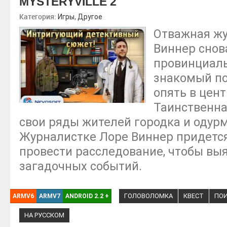
MYSTERYVILLE 2
Категория:
,
Игры
Другое
Отважная жу
Виннер снов
провинциаль
знакомый по
опять в цент
Таинственна
свои ряды жителей городка и одурм
Журналистке Лоре Виннер придется 
провести расследование, чтобы вы
загадочных событий.
ГОЛОВОЛОМКА
КВЕСТ
ПОИ
ARMV6
ARMV7
ANDROID 2.2
+
НА РУССКОМ