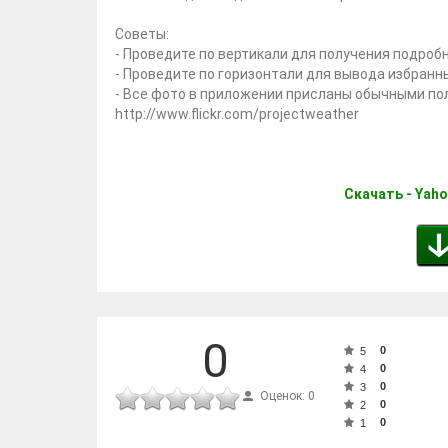
Советы:
- Проведите по вертикали для получения подроб
- Проведите по горизонтали для вывода избранн
- Все фото в приложении присланы обычными по
http://www.flickr.com/projectweather
Скачать - Yaho
0
0
5
0
4
0
3
Оценок: 0
0
2
0
1