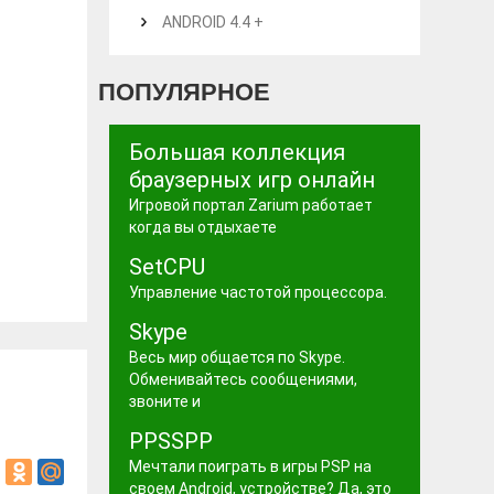
ANDROID 4.4 +
ПОПУЛЯРНОЕ
Большая коллекция
браузерных игр онлайн
Игровой портал Zarium работает
когда вы отдыхаете
SetCPU
Управление частотой процессора.
Skype
Весь мир общается по Skype.
Обменивайтесь сообщениями,
звоните и
PPSSPP
Мечтали поиграть в игры PSP на
своем Android, устройстве? Да, это