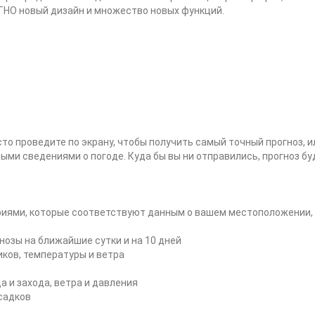
НО новый дизайн и множество новых функций.
осто проведите по экрану, чтобы получить самый точный прогноз, и
ыми сведениями о погоде. Куда бы вы ни отправились, прогноз бу
фиями, которые соответствуют данным о вашем местоположении,
гнозы на ближайшие сутки и на 10 дней
иков, температуры и ветра
 и захода, ветра и давления
садков