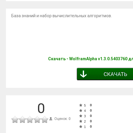
База знаний и набор вычислительных алгоритмов.
Скачать - WolframAlpha v1.3.0.5403760 д
0
0
5
0
4
0
3
Оценок: 0
0
2
0
1