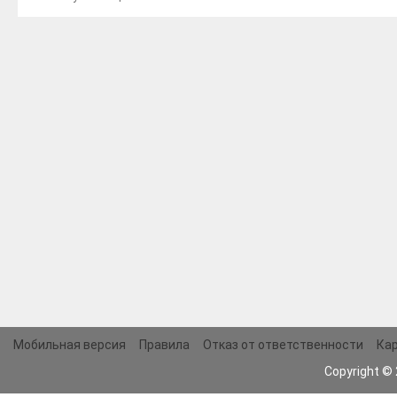
Мобильная версия
Правила
Отказ от ответственности
Кар
Copyright ©