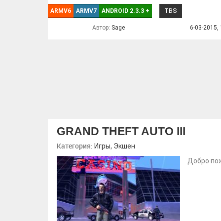
TBS
ARMV6
ARMV7
ANDROID 2.3.3
+
Автор:
Sage
6-03-2015, 
GRAND THEFT AUTO III
Категория:
,
Игры
Экшен
Добро пож