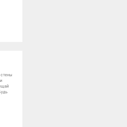
 стены
ки
мещай
Будь