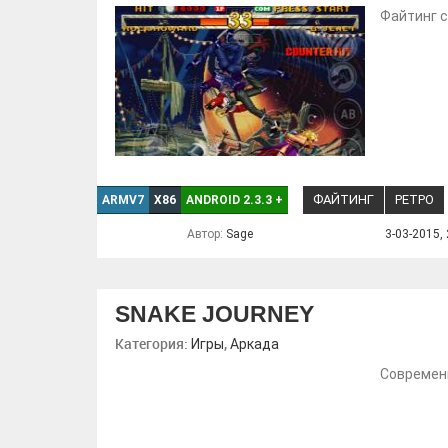
Файтинг с
ФАЙТИНГ
РЕТРО
ARMV7
X86
ANDROID 2.3.3
+
Автор:
Sage
3-03-2015, 
SNAKE JOURNEY
Категория:
,
Игры
Аркада
Современн