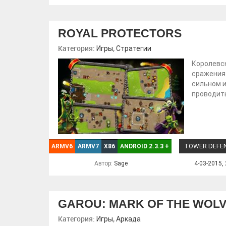
ROYAL PROTECTORS
Категория:
,
Игры
Стратегии
Королевск
сражения
сильном и
проводить
TOWER DEFE
ARMV6
ARMV7
X86
ANDROID 2.3.3
+
Автор:
Sage
4-03-2015, 
GAROU: MARK OF THE WOL
Категория:
,
Игры
Аркада