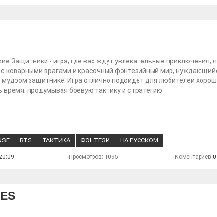
ие Защитники - игра, где вас ждут увлекательные приключения, 
 с коварными врагами и красочный фэнтезийный мир, нуждающий
 мудром защитнике. Игра отлично подойдет для любителей хорош
 время, продумывая боевую тактику и стратегию.
NSE
RTS
ТАКТИКА
ФЭНТЕЗИ
НА РУССКОМ
20:09
Просмотров: 1095
Коментариев
0
VES