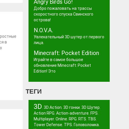
Angry Birds Go!
Добро пожаловать на трассы
скоростного спуска Свинского
острова!
N.O.V.A.
яростные
Увлекательный 3D шутер от первого
ся в
лица.
о
Minecraft: Pocket Edition
Играйте в самое большое
обновление Minecraft: Pocket
Edition! Это
ТЕГИ
3D
,
3D Action
,
3D гонки
,
3D Шутер
,
Action RPG
,
Action-adventure
,
FPS
,
Multiplayer
,
Online
,
RPG
,
RTS
,
TBS
,
Tower Defense
,
TPS
,
Головоломка
,