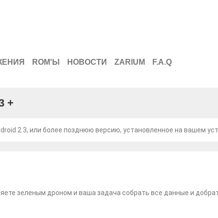
ЖЕНИЯ
ROM'Ы
НОВОСТИ
ZARIUM
F.A.Q
3 +
roid 2.3, или более позднюю версию, установленное на вашем ус
яете зеленым дроном и ваша задача собрать все данные и добра