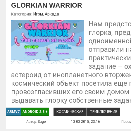
GLORKIAN WARRIOR
Категория:
,
Игры
Аркада
Нам предсто
глорка, пре
одноименной
отправили н
практическ
задание – о
астероид от инопланетного вторжен
космический объект посетила еще 
провозгласивших его своим домом
выдавать глорку собственные зада
КОСМИЧЕСКАЯ
ПРИКЛЮЧЕНИЕ
ARMV7
ANDROID 2.3
+
Автор:
Sage
13-03-2015, 23:16
Просм