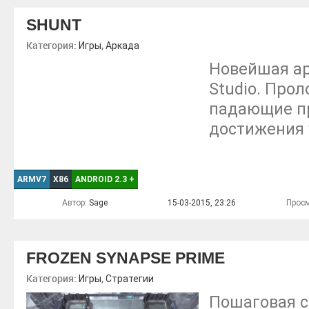
SHUNT
Категория:
,
Игры
Аркада
Новейшая ар
Studio. Прол
падающие п
достижения 
ARMV7
X86
ANDROID 2.3
+
Автор:
Sage
15-03-2015, 23:26
Просм
FROZEN SYNAPSE PRIME
Категория:
,
Игры
Стратегии
Пошаговая с