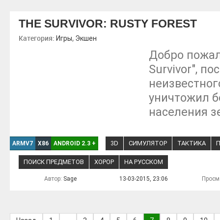
THE SURVIVOR: RUSTY FOREST
Категория:
,
Игры
Экшен
Добро пожал
Survivor", п
неизвестног
уничтожил б
населения з
3D
СИМУЛЯТОР
ТАКТИКА
ARMV7
X86
ANDROID 2.3
+
ПОИСК ПРЕДМЕТОВ
ХОРОР
НА РУССКОМ
Автор:
Sage
13-03-2015, 23:06
Просм