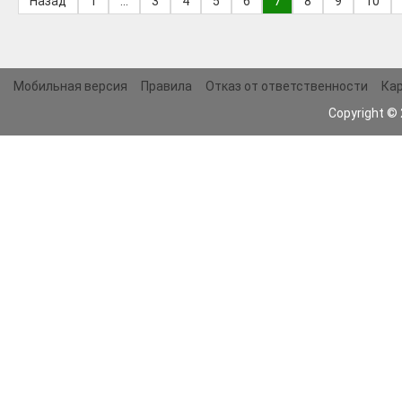
Назад
1
...
3
4
5
6
7
8
9
10
Мобильная версия
Правила
Отказ от ответственности
Кар
Copyright ©