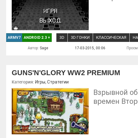
3D
3D ГОНКИ
КЛАССИЧЕСКАЯ
НА
ARMV7
ANDROID 2.3
+
Автор:
Sage
17-03-2015, 00:06
Просм
GUNS'N'GLORY WW2 PREMIUM
Категория:
,
Игры
Стратегии
Взрывной о
времен Втор