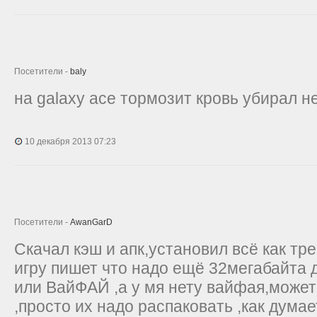
Посетители -
baly
на galaxy ace тормозит кровь убирал н
10 декабря 2013 07:23
Посетители -
AwanGarD
Скачал кэш и апк,установил всё как тр
игру пишет что надо ещё 32мегабайта 
или ВайФАЙ ,а у мя нету вайфая,может
,просто их надо распаковать ,как дума