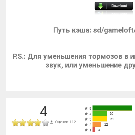
Путь кэша: sd/gameloft
P.S.: Для уменьшения тормозов в 
звук, или уменьшение дру
4
5
20
4
21
3
Оценок: 112
12
2
3
1