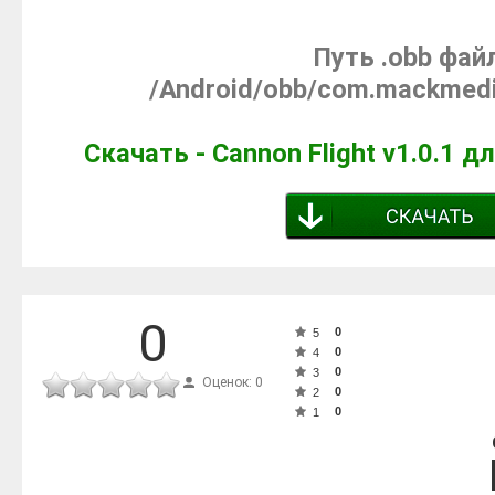
Путь .obb фай
/Android/obb/com.mackmedi
Скачать - Cannon Flight v1.0.1 д
0
0
5
0
4
0
3
Оценок: 0
0
2
0
1