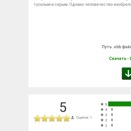
тусклым и серым. Однако человечество изобрел
Путь .obb фай
Скачать - 
5
5
0
4
0
3
Оценок: 1
0
2
0
1