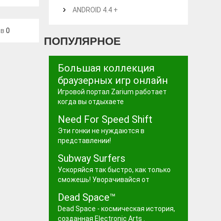
ANDROID 4.4 +
ев
0
ПОПУЛЯРНОЕ
Большая коллекция
браузерных игр онлайн
Игровой портал Zarium работает
когда вы отдыхаете
Need For Speed Shift
Эти гонки не нуждаются в
представлении!
Subway Surfers
Ускоряйся так быстро, как только
сможешь! Уворачивайся от
Dead Space™
Dead Space - космическая история,
созданная Electronic Arts .