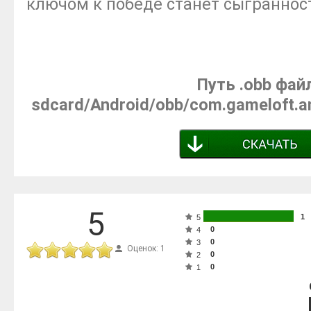
ключом к победе станет сыгранност
Путь .obb фай
sdcard/Android/obb/com.gameloft.
5
1
5
0
4
0
3
Оценок: 1
0
2
0
1