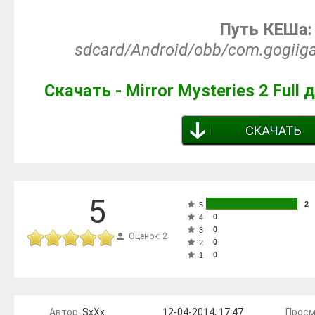
Путь КЕШа:
sdcard/Android/obb/com.gogii
Скачать - Mirror Mysteries 2 Full
5
2
5
0
4
0
3
Оценок: 2
0
2
0
1
Автор:
SxXx
12-04-2014, 17:47
Просм