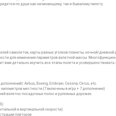
ридется по душе как начинающему, так и бывалому пилоту.
лей самолетов, карты разных уголков планеты, ночной/дневной 
ности для изменения параметров взлетной массы. Многофункцио
ит вам детально изучить все этапы полета и усовершенствовать
ополнений): Airbus, Boeing, Embraer, Cessna, Cirrus, etc.
 километров местности (7 включены в игру + 7 дополнения)
цией взлетно-посадочных полос и рулежных дорожек
S)
онтальной и вертикальной скорости)
нстрации повторов