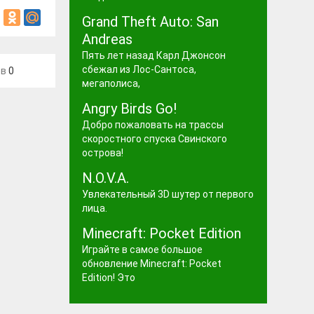
Grand Theft Auto: San
Andreas
Пять лет назад Карл Джонсон
сбежал из Лос-Сантоса,
ев
0
мегаполиса,
Angry Birds Go!
Добро пожаловать на трассы
скоростного спуска Свинского
острова!
N.O.V.A.
Увлекательный 3D шутер от первого
лица.
Minecraft: Pocket Edition
Играйте в самое большое
обновление Minecraft: Pocket
Edition! Это