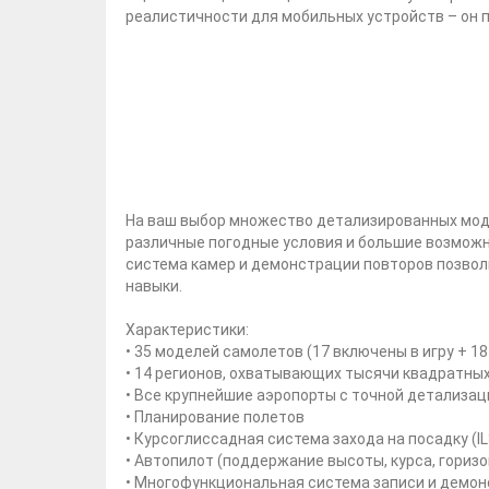
реалистичности для мобильных устройств – он п
На ваш выбор множество детализированных моде
различные погодные условия и большие возмож
система камер и демонстрации повторов позвол
навыки.
Характеристики:
• 35 моделей самолетов (17 включены в игру + 18 д
• 14 регионов, охватывающих тысячи квадратных
• Все крупнейшие аэропорты с точной детализа
• Планирование полетов
• Курсоглиссадная система захода на посадку (IL
• Автопилот (поддержание высоты, курса, гориз
• Многофункциональная система записи и демо