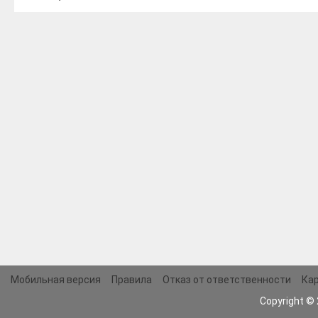
Мобильная версия
Правила
Отказ от ответственности
Кар
Copyright ©