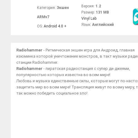
Версия:
1.2
Категория:
Экшен
Размер:
131 MB
ARMv7
Vinyl Lab
Язык:
Английский
OS:
Android 4.0
+
Radiohammer
- Ритмическая экшен игра для Андроид, главная
изюминка которой уничтожение монстров, в такт музыки ради
станции Radiohammer.
Radiohammer
- пиратская радиостанция с супер ди-джеями,
популярностью которых известна во всем мире!
Любовь и музыка единственные силы, которые могут по-наст
защитить мир во всем мире! Трансляция живут по всему миру, 
так можно победить социальное зло!