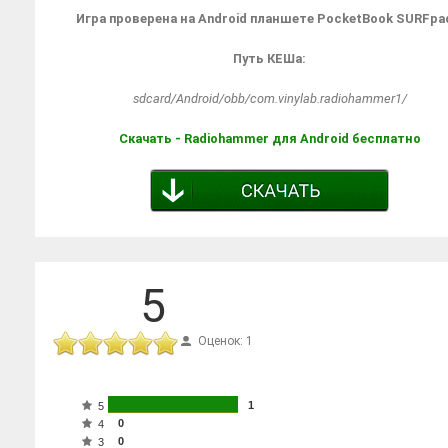
Игра проверена на Android планшете PocketBook SURFpa
Путь КЕШа:
sdcard/Android/obb/com.vinylab.radiohammer1/
Скачать - Radiohammer для Android бесплатно
5
Оценок: 1
1
5
0
4
0
3