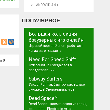
ANDROID 4.4 +
ПОПУЛЯРНОЕ
Большая коллекция
браузерных игр онлайн
Игровой портал Zarium работает
когда вы отдыхаете
Need For Speed Shift
ев
0
Эти гонки не нуждаются в
представлении!
Subway Surfers
Ускоряйся так быстро, как только
сможешь! Уворачивайся от
Dead Space™
Dead Space - космическая история,
созданная Electronic Arts .