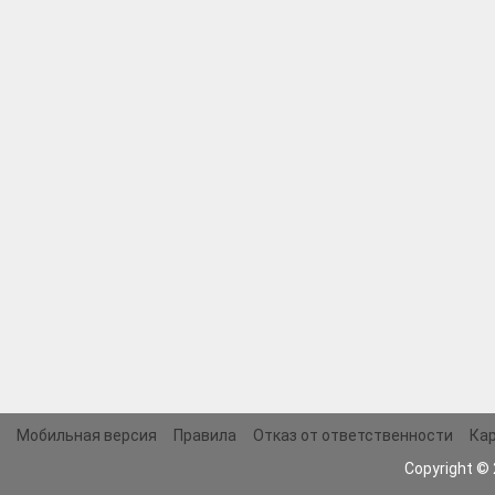
Мобильная версия
Правила
Отказ от ответственности
Кар
Copyright ©