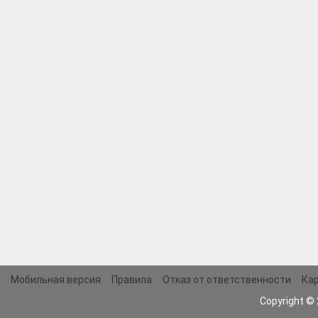
Мобильная версия
Правила
Отказ от ответственности
Кар
Copyright ©