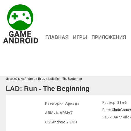
ГЛАВНАЯ
ИГРЫ
ПРИЛОЖЕНИЯ
Игровой мир Android
»
Игры
» LAD: Run - The Beginning
LAD: Run - The Beginning
Размер:
31мб
Категория:
Аркада
BlackChairGame
ARMv6
,
ARMv7
Язык:
Английс
OS:
Android 2.3.3
+