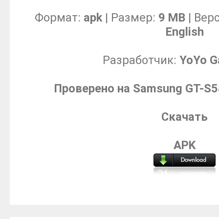
Формат:
apk
| Размер:
9 MB
| Вер
English
Разработчик:
YoYo G
Проверено на Samsung GT-S58
Скачать
APK