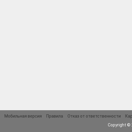
Мобильная версия
Правила
Отказ от ответственности
Кар
Copyright ©