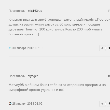
Посетители -
mix163rus
#
Класная игра для арм6, хорошая замена майнкрафту.Постро
домик из земли купил замок за 50 кристаллов и посадил
деревьев.Получил 100 кристаллов.Коплю 200 чтоб купить
большой приват =)
30 января 2013 16:10
4
Посетители -
stynger
#
Matvey98 в общем банет тебя из за сторонних программ на
смартфоне! просто удали их и всё
28 января 2013 01:02
6