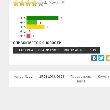
Оценок: 18
9
5
3
4
5
3
0
2
1
1
СПИСОК МЕТОК К НОВОСТИ:
ПЕСОЧНИЦА
ПЛАТФОРМЕР
MULTIPLAYER
ONLINE
Автор:
Sage
25-01-2013, 06:23
Просмотров:
Комент
16944