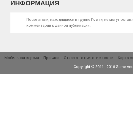
ИНФОРМАЦИЯ
Посетители, находящиеся в группе
Гости
, не могут остав
комментарии к данной публикации.
Мобильная версия
Правила
Отказ от ответственности
Карта с
Copyright © 2011 - 2016
Game And