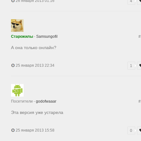
26 января 2013 01:16
4
Старожилы
-
Samsungofil
#
А она только онлайн?
25 января 2013 22:34
1
Посетители -
godofwaaar
#
Эта версия уже устарела
25 января 2013 15:58
0