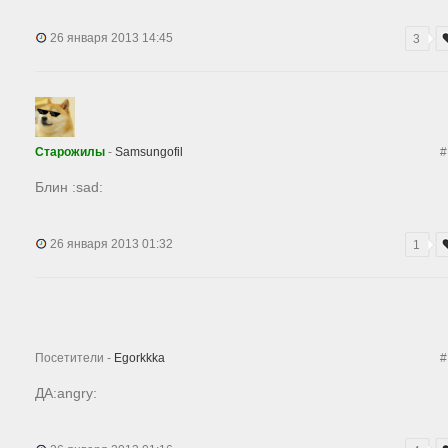
26 января 2013 14:45
3
Старожилы
-
Samsungofil
#
Блин :sad:
26 января 2013 01:32
1
Посетители -
Egorkkka
#
ДА:angry: