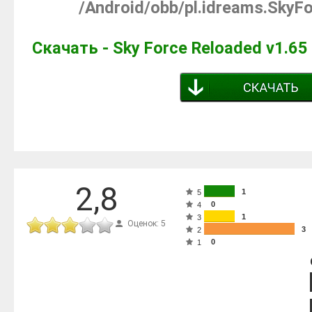
/Android/obb/pl.idreams.Sky
Скачать - Sky Force Reloaded v1.6
2,8
1
5
0
4
1
3
Оценок: 5
3
2
0
1